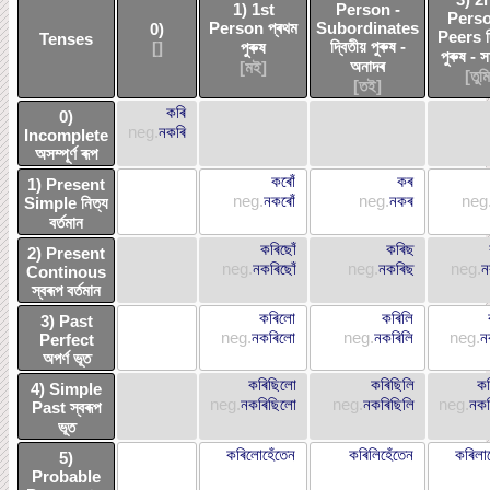
1) 1st
Person -
Perso
Person প্ৰথম
Subordinates
0)
Peers দ্
Tenses
দ্বিতীয় পুৰুষ -
[]
পুৰুষ
পুৰুষ - 
অনাদৰ
[মই]
[তুমি
[তই]
কৰি
0)
neg.
নকৰি
Incomplete
অসম্পূৰ্ণ ৰূপ
কৰোঁ
কৰ
1) Present
neg.
নকৰোঁ
neg.
নকৰ
neg
Simple নিত্য
বৰ্তমান
কৰিছোঁ
কৰিছ
2) Present
neg.
নকৰিছোঁ
neg.
নকৰিছ
neg.
ন
Continous
স্বৰূপ বৰ্তমান
কৰিলো
কৰিলি
3) Past
neg.
নকৰিলো
neg.
নকৰিলি
neg.
ন
Perfect
অপৰ্ণ ভূত
কৰিছিলো
কৰিছিলি
কৰ
4) Simple
neg.
নকৰিছিলো
neg.
নকৰিছিলি
neg.
নকৰ
Past স্বৰূপ
ভূত
কৰিলোহেঁতেন
কৰিলিহেঁতেন
কৰিলা
5)
Probable