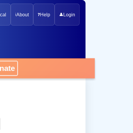
cal
ℹ️
About
❓
Help
👤
Login
onate