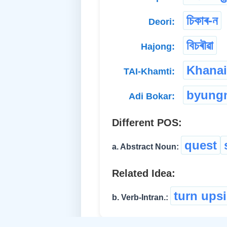
চিকাৰ-ন
Deori:
বিচৰৗৱা
Hajong:
Khanai
TAI-Khamti:
byung
Adi Bokar:
Different POS:
quest
a. Abstract Noun:
Related Idea:
turn ups
b. Verb-Intran.: