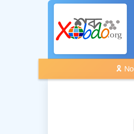
🎗️ No