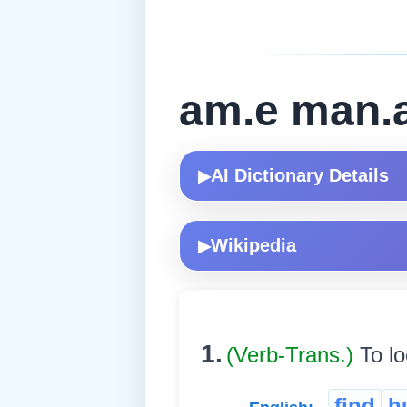
am.e man.
AI Dictionary Details
▶
Wikipedia
▶
1.
(Verb-Trans.)
To lo
find
h