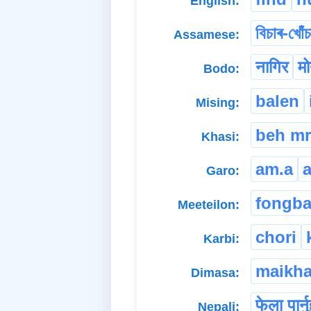
English:
বিচাৰ-খোঁচ
Assamese:
नागिर
म
Bodo:
balen
Mising:
beh m
Khasi:
am.a
Garo:
fongb
Meeteilon:
chori
Karbi:
maikh
Dimasa:
फेला पार्न
Nepali: