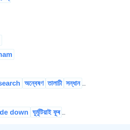
nam
search
অন্বেষণ
তালাচী
সন্ধান
...
ide down
ঘূৰ্মূটিয়াই ফূৰ
...