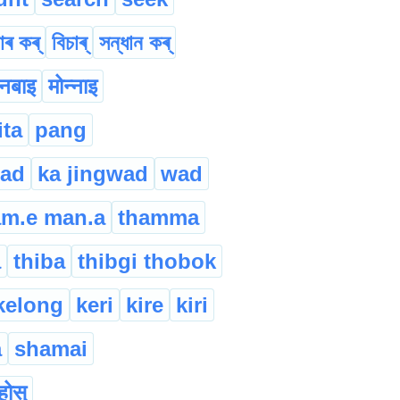
াৰ কৰ্
বিচাৰ্
সন্ধান কৰ্
ोनबाइ
मोन्नाइ
ita
pang
rad
ka jingwad
wad
am.e man.a
thamma
a
thiba
thibgi thobok
kelong
keri
kire
kiri
a
shamai
ुहोस्