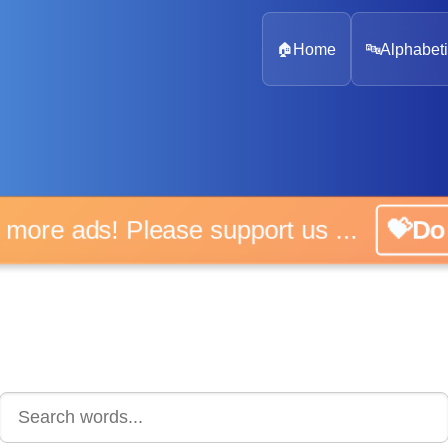
🏠
Home
🔤
Alphabeti
 more ads! Please support us ...
💝D