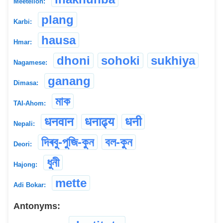
Meeteilon:
plang
Karbi:
hausa
Hmar:
dhoni
sohoki
sukhiya
Nagamese:
ganang
Dimasa:
মাক
TAI-Ahom:
धनवान
धनाढ्य
धनी
Nepali:
দিৰবু-পুজি-কুন
বল-কুন
Deori:
ধুনী
Hajong:
mette
Adi Bokar:
Antonyms: