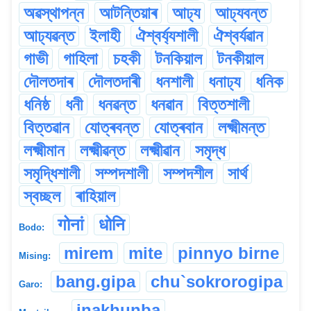
অৱস্থাপন্ন
আটন্তিয়াৰ
আঢ্য
আঢ্যবন্ত
আঢ্যৱন্ত
ইলাহী
ঐশ্বৰ্য্যশালী
ঐশ্বৰ্যৱান
গাভী
গাহিলা
চহকী
টনকিয়াল
টনকীয়াল
দৌলতদাৰ
দৌলতদাৰী
ধনশালী
ধনাঢ্য
ধনিক
ধনিষ্ঠ
ধনী
ধনৱন্ত
ধনৱান
বিত্তশালী
বিত্তৱান
যোত্ৰবন্ত
যোত্ৰবান
লক্ষ্মীমন্ত
লক্ষ্মীমান
লক্ষ্মীৱন্ত
লক্ষ্মীৱান
সমৃদ্ধ
সমৃদ্ধিশালী
সম্পদশালী
সম্পদশীল
সাৰ্থ
স্বচ্ছল
ৰাহিয়াল
गोनां
धोनि
Bodo:
mirem
mite
pinnyo birne
Mising:
bang.gipa
chu`sokrorogipa
Garo:
inakhunba