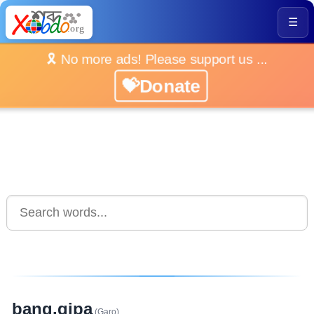
☰
🎗️ No more ads! Please support us ...
💝Donate
bang.gipa
(Garo)