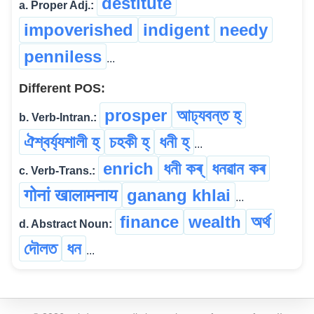
destitute
a. Proper Adj.:
impoverished
indigent
needy
penniless
...
Different POS:
prosper
আঢ্যবন্ত হ্
b. Verb-Intran.:
ঐশ্বৰ্য্যশালী হ্
চহকী হ্
ধনী হ্
...
enrich
ধনী কৰ্
ধনৱান কৰ
c. Verb-Trans.:
गोनां खालामनाय
ganang khlai
...
finance
wealth
অৰ্থ
d. Abstract Noun:
দৌলত
ধন
...