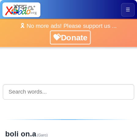
☰
🎗️ No more ads! Please support us ...
💝Donate
boli on.a
(Garo)