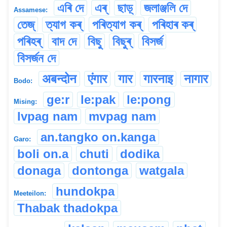
এৰি দে
এৰ্
ছাড়্
জলাঞ্জলি দে
Assamese:
তেজ্
ত্যাগ কৰ্
পৰিত্যাগ কৰ্
পৰিহাৰ কৰ্
পৰিহৰ্
বাদ দে
বিছু
বিছুৰ্
বিসৰ্জ
বিসৰ্জন দে
अबन्दोन
एंगार
गार
गारनाइ
नागार
Bodo:
ge:r
le:pak
le:pong
Mising:
lvpag nam
mvpag nam
an.tangko on.kanga
Garo:
boli on.a
chuti
dodika
donaga
dontonga
watgala
hundokpa
Meeteilon:
Thabak thadokpa