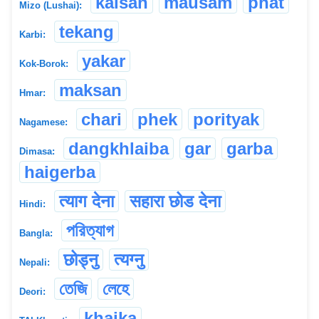
kalsan
mausam
phat
Mizo (Lushai):
tekang
Karbi:
yakar
Kok-Borok:
maksan
Hmar:
chari
phek
porityak
Nagamese:
dangkhlaiba
gar
garba
Dimasa:
haigerba
त्याग देना
सहारा छोड देना
Hindi:
পরিত্যাগ
Bangla:
छोड्नु
त्यग्नु
Nepali:
তেজি
লেহে
Deori:
khaika