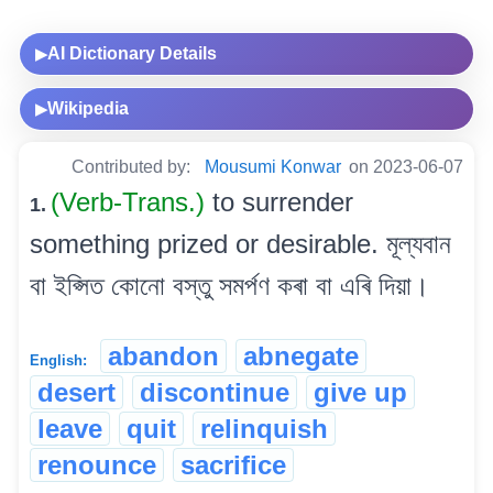
AI Dictionary Details
▶
Wikipedia
▶
Contributed by:
Mousumi Konwar
on 2023-06-07
(Verb-Trans.)
to surrender
1.
something prized or desirable. মূল্যবান
বা ইপ্সিত কোনো বস্তু সমৰ্পণ কৰা বা এৰি দিয়া।
abandon
abnegate
English:
desert
discontinue
give up
leave
quit
relinquish
renounce
sacrifice