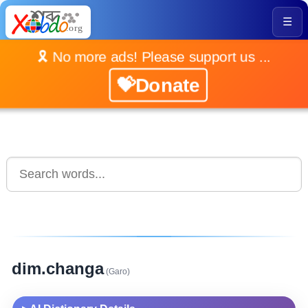
☰
🎗️ No more ads! Please support us ...
💝Donate
dim.changa
(Garo)