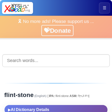
☰
🎗️ No more ads! Please support us ...
💝Donate
flint-stone
(English)
[
IPA:
flint-stone
ASM:
ফ্লিণ্ট-ষ্ট’ন]
AI Dictionary Details
▶