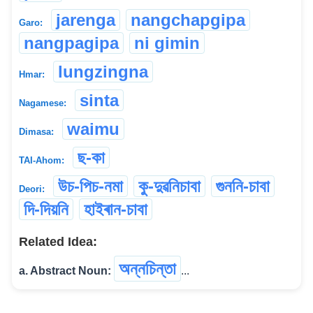
jarenga
nangchapgipa
Garo:
nangpagipa
ni gimin
lungzingna
Hmar:
sinta
Nagamese:
waimu
Dimasa:
ছ-কা
TAI-Ahom:
উচ-পিচ-নমা
কু-দুৱনিচাবা
গুননি-চাবা
Deori:
দি-দিয়নি
হাইৰান-চাবা
Related Idea:
অন্নচিন্তা
a. Abstract Noun:
...