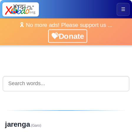
☰
🎗️ No more ads! Please support us ...
💝Donate
jarenga
(Garo)