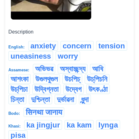
Description
anxiety
concern
tension
English:
uneasiness
worry
অভিভৱ
অস্বাচ্ছন্দ্য
আধি
Assamese:
আশংকা
উগুলথুগুল
উচপিচ্‌
উচ্‌পিচনি
উচ্‌পিচা
উদ্বিগ্নতা
উদ্বেগ
উৎকণ্ঠা
চিন্তা
দুশ্চিন্তা
দুৰ্ভাৱনা
ধুন্দা
सिनथा जानाय
Bodo:
ka jingjur
ka kam
lynga
Khasi:
pisa