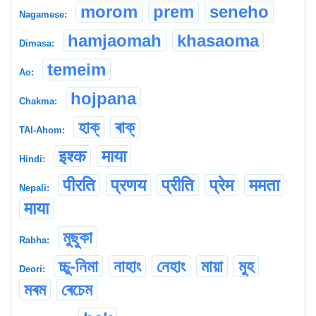
morom
prem
seneho
Nagamese:
hamjaomah
khasaoma
Dimasa:
temeim
Ao:
hojpana
Chakma:
হাক্
ৰাক্
TAI-Ahom:
इश्क
माया
Hindi:
पीरति
प्रणय
प्रीति
प्रेम
ममता
Nepali:
माया
মুছুকা
Rabha:
চ্চু-নিমা
নাহাং
নেহাং
মায়া
মুহ
Deori:
মৰম
ৰেচেম