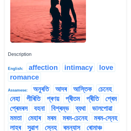
Description
affection
intimacy
love
English:
romance
অনুৰতি
আদৰ
আস্তিক
চেনেহ
Assamese:
নেহা
পীৰিতি
প্ৰণয়
প্ৰীতম
প্ৰীতি
প্ৰেম
প্ৰেমৰস
বহনা
বিশ্ৰম্ভ
ব্যথা
ভালপোৱা
মমতা
মেহাৰ
মৰম
মৰম-চেনেহ
মৰম-স্নেহ
লাহৰ
সুৱাগ
স্নেহ
ৰমন্যাস
ৰোমাঞ্চ