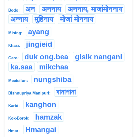
अन
अननाय
अननाय, माजांमोननाय
Bodo:
अन्नाय
मुहिनाय
मोजां मोननाय
ayang
Mising:
jingieid
Khasi:
duk ong.bea
gisik nangani
Garo:
ka.saa
mikchaa
nungshiba
Meeteilon:
বানাপানা
Bishnupriya Manipuri:
kanghon
Karbi:
hamzak
Kok-Borok:
Hmangai
Hmar: