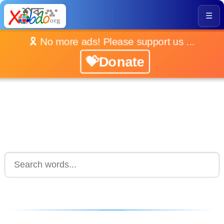
☰
🎗️ No more ads! Please support us ...
💝Donate