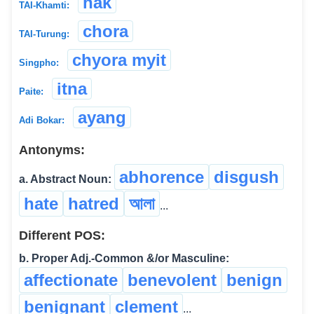
hak
TAI-Khamti:
chora
TAI-Turung:
chyora myit
Singpho:
itna
Paite:
ayang
Adi Bokar:
Antonyms:
abhorence
disgush
a. Abstract Noun:
hate
hatred
আলা
...
Different POS:
b. Proper Adj.-Common &/or Masculine:
affectionate
benevolent
benign
benignant
clement
...