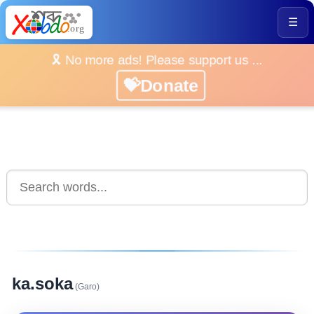
☰
🎗️ No more ads! Please support us ...
💝Donate
ka.soka
(Garo)