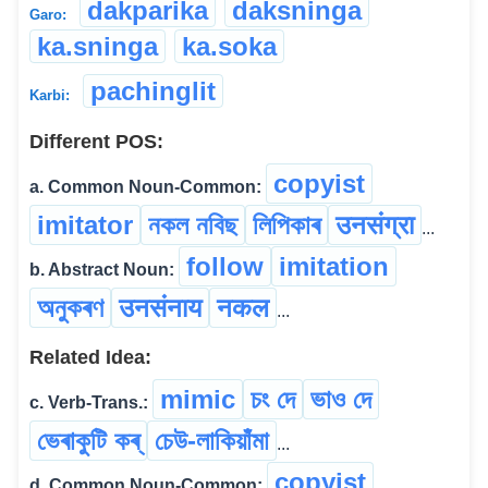
dakparika
daksninga
Garo:
ka.sninga
ka.soka
pachinglit
Karbi:
Different POS:
copyist
a. Common Noun-Common:
imitator
নকল নবিছ
লিপিকাৰ
उनसंग्रा
...
follow
imitation
b. Abstract Noun:
অনুকৰণ
उनसंनाय
नकल
...
Related Idea:
mimic
চং দে
ভাও দে
c. Verb-Trans.:
ভেৰাকুটি কৰ্
চেউ-লাকিয়াঁমা
...
copyist
d. Common Noun-Common: