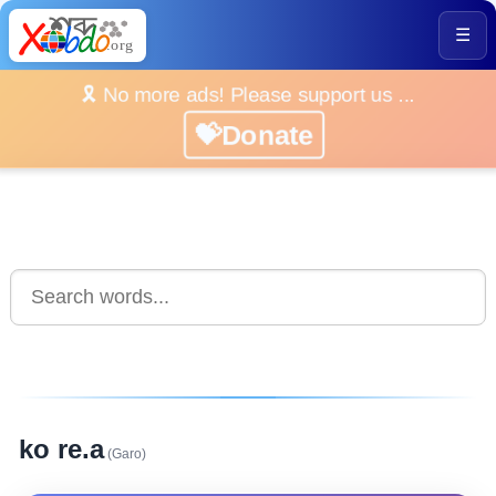
☰
🎗️ No more ads! Please support us ...
💝Donate
ko re.a
(Garo)