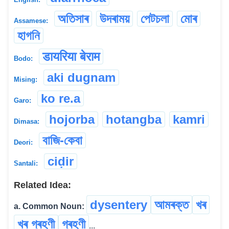
অতিসাৰ
উদৰাময়
পেটচলা
মোৰ
Assamese:
হাগনি
डायरिया बेराम
Bodo:
aki dugnam
Mising:
ko re.a
Garo:
hojorba
hotangba
kamri
Dimasa:
বাজি-কেবা
Deori:
ciḍir
Santali:
Related Idea:
dysentery
আমৰক্ত
খৰ
a. Common Noun:
খৰ গ্ৰহণী
গ্ৰহণী
...