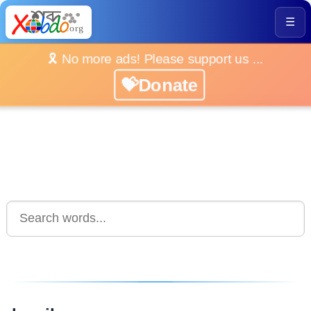
☰
🎗️ No more ads! Please support us ...
💝Donate