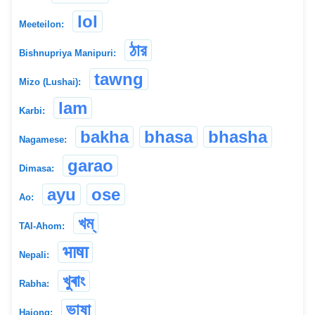
lol
Meeteilon:
ঠার
Bishnupriya Manipuri:
tawng
Mizo (Lushai):
lam
Karbi:
bakha
bhasa
bhasha
Nagamese:
garao
Dimasa:
ayu
ose
Ao:
খম্
TAI-Ahom:
भाषा
Nepali:
খুৰাং
Rabha:
ভাষা
Hajong: