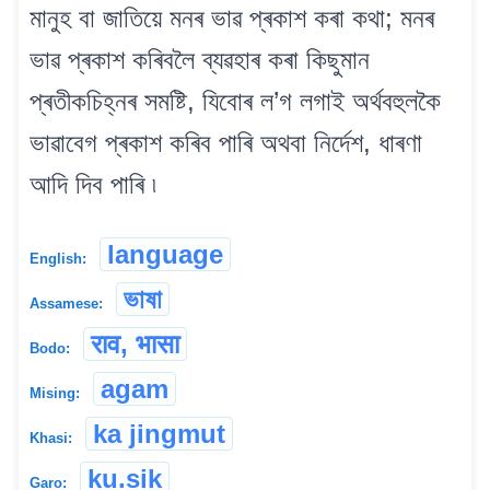
মানুহ বা জাতিয়ে মনৰ ভাৱ প্ৰকাশ কৰা কথা; মনৰ
ভাৱ প্ৰকাশ কৰিবলৈ ব্যৱহাৰ কৰা কিছুমান
প্ৰতীকচিহ্নৰ সমষ্টি, যিবোৰ ল’গ লগাই অৰ্থবহুলকৈ
ভাৱাবেগ প্ৰকাশ কৰিব পাৰি অথবা নিৰ্দেশ, ধাৰণা
আদি দিব পাৰি ৷
language
English:
ভাষা
Assamese:
राव, भासा
Bodo:
agam
Mising:
ka jingmut
Khasi:
ku.sik
Garo: