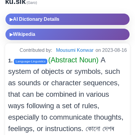
ku.sik
(Garo)
AI Dictionary Details
▶
Wikipedia
▶
Contributed by:
Mousumi Konwar
on 2023-08-16
(Abstract Noun)
A
1.
Language-Linguistics
system of objects or symbols, such
as sounds or character sequences,
that can be combined in various
ways following a set of rules,
especially to communicate thoughts,
feelings, or instructions. কোনো দেশৰ