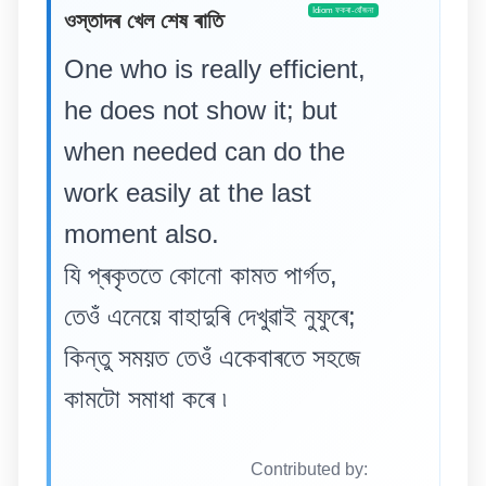
Idiom ফকৰা-যোঁজনা
ওস্তাদৰ খেল শেষ ৰাতি
One who is really efficient,
he does not show it; but
when needed can do the
work easily at the last
moment also.
যি প্ৰকৃততে কোনো কামত পাৰ্গত,
তেওঁ এনেয়ে বাহাদুৰি দেখুৱাই নুফুৰে;
কিন্তু সময়ত তেওঁ একেবাৰতে সহজে
কামটো সমাধা কৰে ৷
Contributed by: