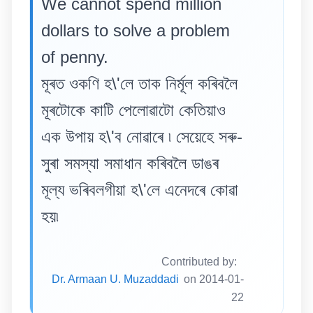
We cannot spend million
dollars to solve a problem
of penny.
মূৰত ওকণি হ\'লে তাক নিৰ্মূল কৰিবলৈ
মূৰটোকে কাটি পেলোৱাটো কেতিয়াও
এক উপায় হ\'ব নোৱাৰে ৷ সেয়েহে সৰু-
সুৰা সমস্যা সমাধান কৰিবলৈ ডাঙৰ
মূল্য ভৰিবলগীয়া হ\'লে এনেদৰে কোৱা
হয়৷
Contributed by:
Dr. Armaan U. Muzaddadi
on 2014-01-
22