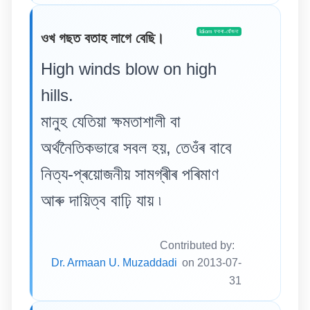
Idiom ফকৰা-যোঁজনা
ওখ গছত বতাহ লাগে বেছি।
High winds blow on high
hills.
মানুহ যেতিয়া ক্ষমতাশালী বা
অৰ্থনৈতিকভাৱে সবল হয়, তেওঁৰ বাবে
নিত্য-প্ৰয়োজনীয় সামগ্ৰীৰ পৰিমাণ
আৰু দায়িত্ব বাঢ়ি যায় ৷
Contributed by:
Dr. Armaan U. Muzaddadi
on 2013-07-
31