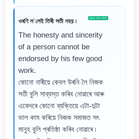
Idiom ফকৰা-যোঁজনা
ওৰণি ল`লেই তিৰী সতী নহয় ৷
The honesty and sincerity
of a person cannot be
endorsed by his few good
work.
কোনো নাৰীয়ে কেবল উৰনি লৈ নিজক
সতী বুলি সাব্যস্ত কৰিব নোৱাৰে আৰু
একেদৰে কোনো ব্যক্তিয়ে এটা-দুটা
ভাল কাম কৰিয়ে নিজক সমাজত সৎ
মানুহ বুলি প্ৰতিষ্ঠা কৰিব নোৱাৰে ৷