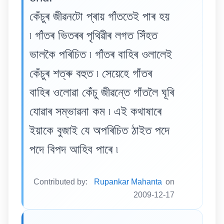
কেঁচুৰ জীৱনটো প্ৰায় গাঁততেই পাৰ হয়
৷ গাঁতৰ ভিতৰৰ পৃথিৱীৰ লগত সিঁহত
ভালকৈ পৰিচিত ৷ গাঁতৰ বাহিৰ ওলালেই
কেঁচুৰ শত্ৰু বহুত ৷ সেয়েহে গাঁতৰ
বাহিৰ ওলোৱা কেঁচু জীৱন্তে গাঁতলৈ ঘূৰি
যোৱাৰ সম্ভাৱনা কম ৷ এই কথাষাৰে
ইয়াকে বুজাই যে অপৰিচিত ঠাইত পদে
পদে বিপদ আহিব পাৰে ৷
Contributed by:
Rupankar Mahanta
on
2009-12-17