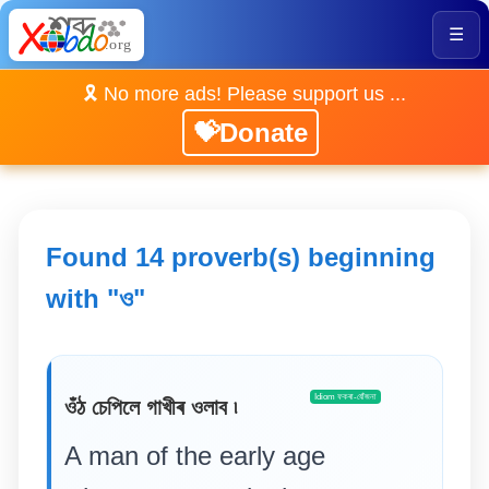
☰
🎗️ No more ads! Please support us ...
💝Donate
Found 14 proverb(s) beginning
with "ও"
Idiom ফকৰা-যোঁজনা
ওঁঠ চেপিলে গাখীৰ ওলাব ৷
A man of the early age