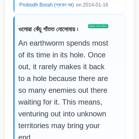
Probodh Borah (প্ৰবোধ বৰা)
on 2014-01-16
Idiom ফকৰা-যোঁজনা
ওলোৱা কেঁচু গাঁতত নোসোমায় ৷
An earthworm spends most
of its time in its hole. Once
out, it rarely makes it back
to a hole because there are
so many enemies out there
waiting for it. This means,
venturing out into unknown
territories may bring your
end.