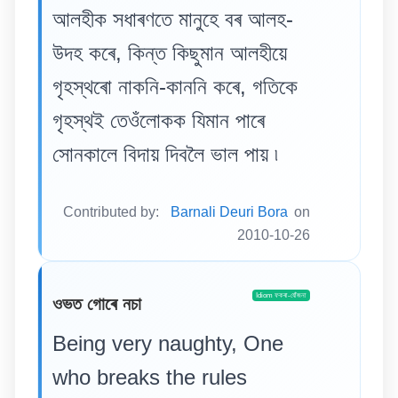
আলহীক সধাৰণতে মানুহে বৰ আলহ-
উদহ কৰে, কিন্ত কিছুমান আলহীয়ে
গৃহস্থৰো নাকনি-কাননি কৰে, গতিকে
গৃহস্থই তেওঁলোকক যিমান পাৰে
সোনকালে বিদায় দিবলৈ ভাল পায় ৷
Contributed by:
Barnali Deuri Bora
on
2010-10-26
Idiom ফকৰা-যোঁজনা
ওভত গোৰে নচা
Being very naughty, One
who breaks the rules