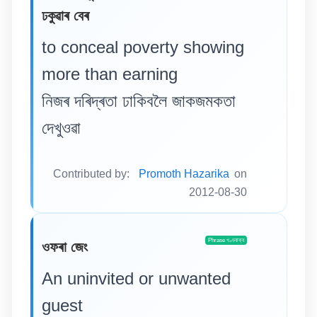
ঢকুৱাৰ বেৰ
to conceal poverty showing
more than earning
নিজৰ দৰিদ্ৰতা ঢাকিবলৈ জাকজমকতা
দেখুওৱা
Contributed by:
Promoth Hazarika
on
2012-08-30
Phrase খণ্ডবাক্য
ওফৰা জেং
An uninvited or unwanted
guest