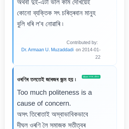
অথবা দুই-এটা ভাল কাম দেখিয়েই
কোনো ব্যক্তিক সৎ চৰিত্ৰবান মানুহ
বুলি ধৰি ল'ব নোৱাৰি ৷
Contributed by:
Dr. Armaan U. Muzaddadi
on 2014-01-
22
Idiom ফকৰা-যোঁজনা
ওৰণিৰ তলতেই জাৰজৰ জন্ম হয় ৷
Too much politeness is a
cause of concern.
অসৎ তিৰোতাই অস্বাভাবিকভাবে
দীঘল ওৰণি লৈ সমাজক সতীত্বৰ