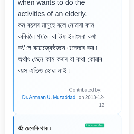
when wants to do the
activities of an elderly.
কম বয়সৰ মানুহে বলে নোৱাৰা কাম
কৰিবলৈ গ\'লে বা উফাইদাংমৰা কথা
ক\'লে বয়োজ্যেষ্ঠজনে এনেদৰে কয় ৷
অৰ্থাৎ তেনে কাম কৰাৰ বা কথা কোৱাৰ
বয়স এতিও হোৱা নাই ৷
Contributed by:
Dr. Armaan U. Muzaddadi
on 2013-12-
12
Idiom ফকৰা-যোঁজনা
ওঁঠ চেলেকি থাক ৷