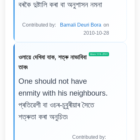
বৰকৈ দুষ্টালি কৰা বা অনুশাসন নমনা
Contributed by:
Barnali Deuri Bora
on
2010-10-28
Idiom ফকৰা-যোঁজনা
ওলায়ে দেখিবা যাক, শত্ৰু নাভাবিবা
তাক৷
One should not have
enmity with his neighbours.
প্ৰতিৱেশী বা ওচৰ-চুবুৰীয়াৰ সৈতে
শত্ৰুতা কৰা অনুচিত৷
Contributed by: