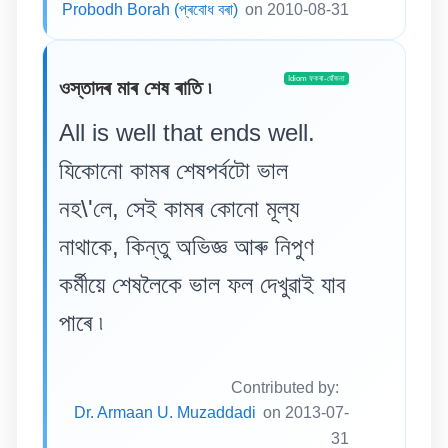
Probodh Borah (প্ৰবোধ বৰা)
on 2010-08-31
Idiom ফকৰা-যোঁজনা
ওস্তাদৰ মাৰ শেষ ৰাতি ৷
All is well that ends well.
যিকোনো কামৰ শেষপৰ্বটো ভাল
নহ\'লে, সেই কামৰ কোনো মূল্য
নাথাকে, কিন্তু অভিজ্ঞ আৰু নিপুণ
কৰ্মীয়ে শেষলৈকে ভাল ফল দেখুৱাই যাব
পাৰে ৷
Contributed by:
Dr. Armaan U. Muzaddadi
on 2013-07-
31