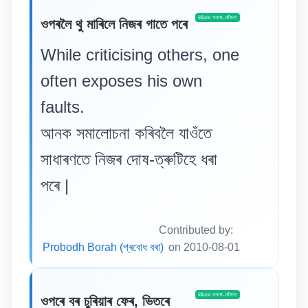
Idiom ফকৰা-যোঁজনা
ওপৰলৈ থু মাৰিলে নিজৰ গাতে পৰে
While criticising others, one
often exposes his own
faults.
আনক সমালোচনা কৰিবলৈ যাওঁতে
সাধাৰণতে নিজৰ দোষ-ত্ৰুটিহে ধৰা
পৰে |
Contributed by:
Probodh Borah (প্ৰবোধ বৰা)
on 2010-08-01
Idiom ফকৰা-যোঁজনা
ওপৰে বৰ চুৰিয়াৰ ফেৰ, ভিতৰে