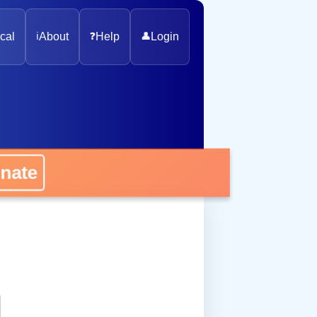
cal
ℹ️
About
❓
Help
👤
Login
onate