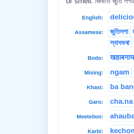
or smell. জিভাত জুতি লগাক
delici
English:
জুতিলগা
Assamese:
স্বাদভৰা
खहाबनाय 
Bodo:
ngam
Mising:
ba ban
Khasi:
cha.na
Garo:
ahaub
Meeteilon:
kecho
Karbi: