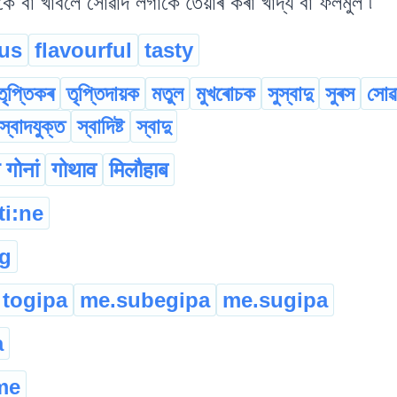
ৈ বা খাবলৈ সোৱাদ লগাকৈ তৈয়াৰ কৰা খাদ্য বা ফলমুল ৷
ous
flavourful
tasty
তৃপ্তিকৰ
তৃপ্তিদায়ক
মতুল
মুখৰোচক
সুস্বাদু
সুৰস
সোৱ
স্বাদযুক্ত
স্বাদিষ্ট
স্বাদু
गोनां
गोथाव
मिलौहाब
ti:ne
g
 togipa
me.subegipa
me.sugipa
a
me