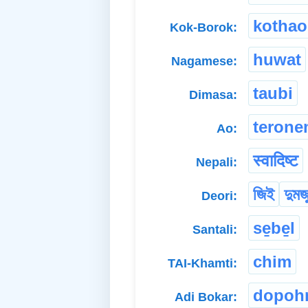
kothao
Kok-Borok:
huwat
Nagamese:
taubi
Dimasa:
teron
Ao:
स्वादिष्ट
Nepali:
জিই
দুমজু
Deori:
se̱be̱l
Santali:
chim
TAI-Khamti:
dopoh
Adi Bokar: