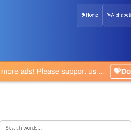
🏠
Home
🔤
Alphabeti
 more ads! Please support us ...
💝D