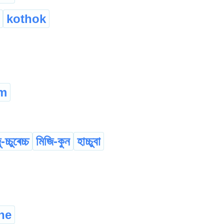
kothok
em
-চ্চুৰেচ্চ
মিজি-কুন
হাচ্চুবা
ne