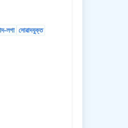
াদ-লগা
সোৱাদযুক্ত