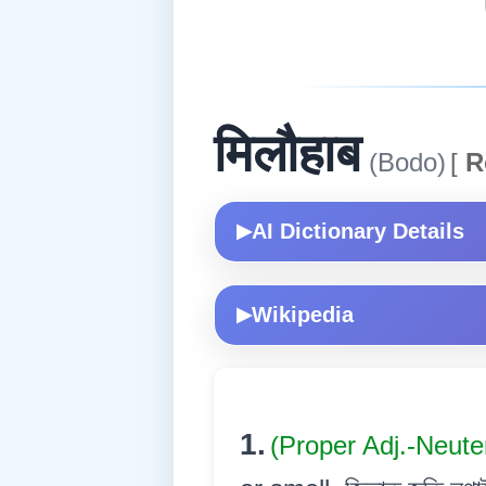
मिलौहाब
(Bodo)
[
R
AI Dictionary Details
▶
Wikipedia
▶
1.
(Proper Adj.-Neute