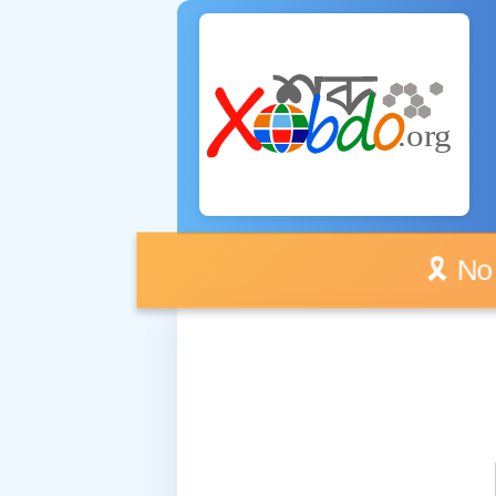
🎗️ No