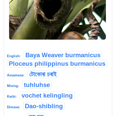
Baya Weaver burmanicus
English:
Ploceus philippinus burmanicus
টোকোৰা চৰাই
Assamese:
tuhluhse
Mising:
vochet kelingling
Karbi:
Dao-shibling
Dimasa: