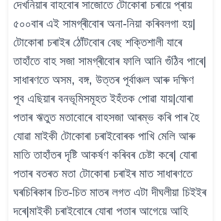
দেখনিয়াৰ বাহবোৰ সাজোতে টোকোৰা চৰায়ে প্ৰায়
৫০০বাৰ এই সামগ্ৰীবোৰ অনা-নিয়া কৰিবলগা হয়|
টোকোৰা চৰাইৰ ঠোঁটবোৰ বেছ শক্তিশালী যাৰে
তাহাঁতে বাহ সজা সামগ্ৰীবোৰ ফালি আনি গুঁঠিব পাৰে|
সাধাৰণতে অসম, বঙ্গ, উত্তৰ পূৰ্বাঞ্চল আৰু দক্ষিণ
পূব এছিয়াৰ বনভূমিসমূহত ইহঁতক পোৱা যায়|যোৰা
পতাৰ ঋতুত মতাবোৰে বাহসজা আৰম্ভ কৰি পাৰ হৈ
যোৱা মাইকী টোকোৰা চৰাইবোৰক পাখি মেলি আৰু
মাতি তাহাঁতৰ দৃষ্টি আকৰ্ষণ কৰিবৰ চেষ্টা কৰে| যোৰা
পতাৰ বতৰত মতা টোকোৰা চৰাইৰ মাত সাধাৰণতে
ঘৰচিৰিকাৰ চিত-চিত মাতৰ লগত এটা দীঘলীয়া চিইইৰ
দৰে|মাইকী চৰাইবোৰে যোৰা পতাৰ আগেয়ে আহি