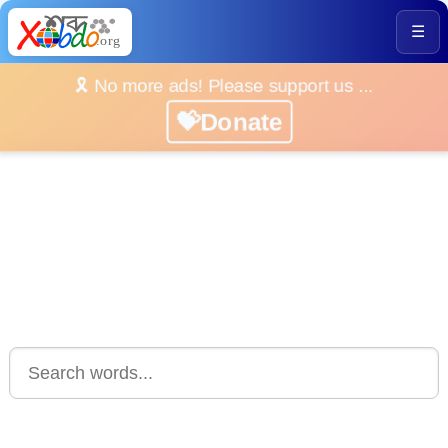
☰
🎗️ No more ads! Please support us ...
💝Donate