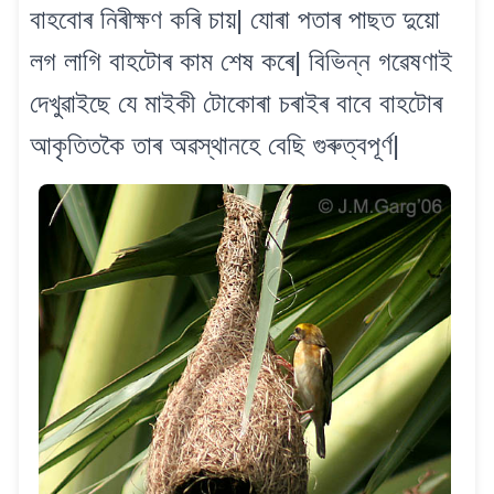
বাহবোৰ নিৰীক্ষণ কৰি চায়| যোৰা পতাৰ পাছত দুয়ো
লগ লাগি বাহটোৰ কাম শেষ কৰে| বিভিন্ন গৱেষণাই
দেখুৱাইছে যে মাইকী টোকোৰা চৰাইৰ বাবে বাহটোৰ
আকৃতিতকৈ তাৰ অৱস্থানহে বেছি গুৰুত্বপূৰ্ণ|