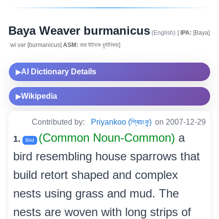
Baya Weaver burmanicus
(English)
[
IPA:
[Baya]
ˈwiːvər [burmanicus]
ASM:
বায়া উইভাৰ বুৰ্মানিকাচ]
AI Dictionary Details
▶
Wikipedia
▶
Contributed by:
Priyankoo (প্ৰিয়ংকু)
on 2007-12-29
(Common Noun-Common)
a
1.
Bird
bird resembling house sparrows that
build retort shaped and complex
nests using grass and mud. The
nests are woven with long strips of