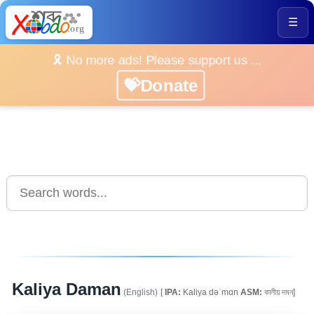
☰
🎗️ No more ads! Please support us ...
💝Donate
Kaliya Daman
(English)
[
IPA:
Kaliya dəˈmɑn
ASM:
কালীয় দমন]