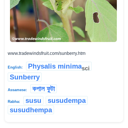
www.tradewindsfruit.com/sunberry.htm
Physalis minima
sci
English:
Sunberry
কপাল ফুটা
Assamese:
susu
susudempa
Rabha:
susudhempa