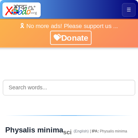
☰
🎗️ No more ads! Please support us ...
💝Donate
Physalis minima
sci
(English)
[
IPA:
Physalis minima