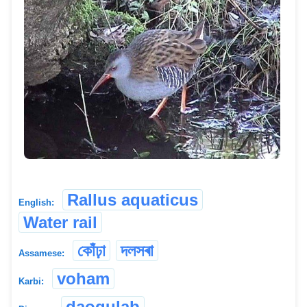
Rallus aquaticus
English:
Water rail
কোঁঢ়া
দলসৰা
Assamese:
voham
Karbi:
daogulab