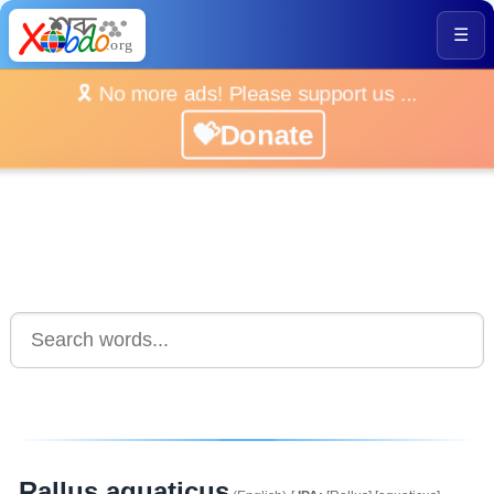
☰
🎗️ No more ads! Please support us ...
💝Donate
Rallus aquaticus