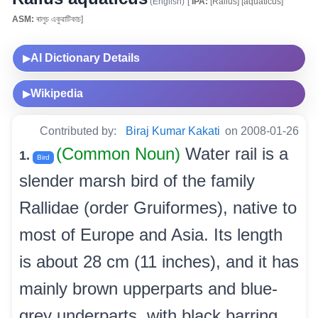
(English)
[
IPA:
[Rallus] [aquaticus]
ASM:
ৰালুচ একুৱাটিকাচ]
AI Dictionary Details
▶
Wikipedia
▶
Contributed by:
Biraj Kumar Kakati
on 2008-01-26
(Common Noun)
Water rail is a
1.
Bird
slender marsh bird of the family
Rallidae (order Gruiformes), native to
most of Europe and Asia. Its length
is about 28 cm (11 inches), and it has
mainly brown upperparts and blue-
grey underparts, with black barring