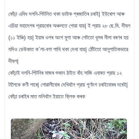
কোঁঢ়া এবিধ দলনি-পিটনিত থকা ডাউক প্ৰজাতিৰ চৰাই| ইউৰোপ আৰু
এচিয়া মহাদেশৰ প্রায়বোৰ অঞ্চলতে পোৱা যায়| ই প্রায় ২৮ ছে.মি. দীঘল
(১১ ইঞ্চি) হয়| ইয়াৰ ওপৰ অংশ মুগা আৰু পেটতো ধূসৰ নীলা বৰণৰ হয়
যদিও ডেউকাত ক`লা-বগা পাখি থকা দেখা যায়| ঠোঁটতো আনুপাতিকভাৱে
দীঘল|
কোঁঢ়াই দলনি-পিটনিৰ মাজৰ শুকান ঠাইত বাঁহ সাজি এবাৰত প্রায় ১২
টালৈকে কণী পাৰে| পোৱালীবোৰ দেখিবলৈ প্রায় পূৰ্ণাংগ চৰাইবোৰৰ দৰেই|
কোঁঢ়া চৰাইৰ মাত শুনিবলৈ ইয়াতে ক্লিক কৰক