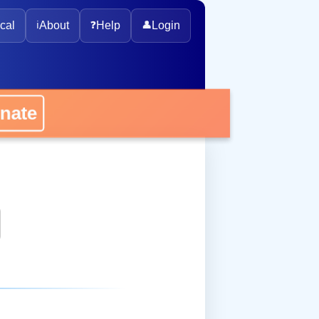
cal
ℹ️
About
❓
Help
👤
Login
ate