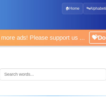
🏠
Home
🔤
Alphabeti
No more ads! Please support us ...
💝Don