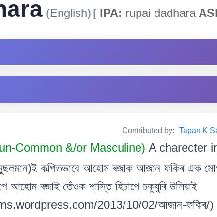
hara
(English)
[
IPA:
rupai dadhara
AS
Contributed by:
Tapan K Sarm
oun-Common &/or Masculine)
A charecter 
া মুছলমান)ই কল্পিতভাবে আহোম ৰজাক আজান ফকিৰ এক মোগল
পে আহোম ৰজাই তেঁওক শাস্তি হিচাপে চকুযুৰি উলিয়াই
ms.wordpress.com/2013/10/02/আজান-ফকিৰ/)