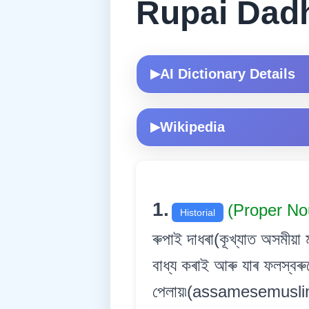
Rupai Dad
AI Dictionary Details
▶
Wikipedia
▶
1.
(Proper N
Historial
ৰুপাই দাধৰা(কূখ্যাত অসমীয়
বাধ্য কৰাই আৰু যাৰ ফলস্বৰু
পেলায়৷(assamesemusli