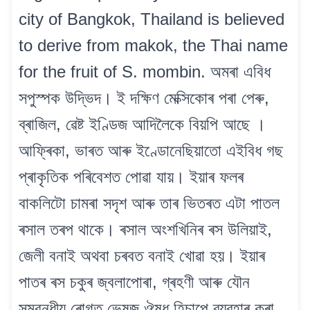
city of Bangkok, Thailand is believed
to derive from makok, the Thai name
for the fruit of S. mombin. অমৰা এবিধ
সপুস্পক উদ্ভিদ। ই দক্ষিণ মেক্সিকোৰ পৰা পেৰু,
ব্ৰাজিল, ৱেষ্ট ইণ্ডিজ আদিলৈকে বিয়পি আছে ।
আফ্ৰিকা, ভাৰত আৰু ইণ্ডোনেছিয়াতো এইবিধ গছ
প্ৰাকৃতিক পৰিবেশত পোৱা যায়। ইয়াৰ ফলৰ
বাকলিটো চামৰা সদৃশ আৰু তাৰ ভিতৰত এটা পাতল
ৰসাল তৰপ থাকে। ৰসাল অংশখিনিৰ ৰস উলিয়াই,
জেলী বনাই অথবা চৰবত বনাই খোৱা হয়। ইয়াৰ
পাতৰ ৰস চকুৰ জ্বলাপোৰা, গ্ৰহণী আৰু যৌন
সম্বন্ধীয় ৰোগত ভেষজ ঔষধ হিচাপে ব্যৱহাৰ কৰা