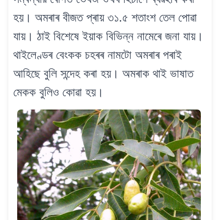
হয়। অমৰাৰ বীজত প্ৰায় ৩১.৫ শতাংশ তেল পোৱা
যায়। ঠাই বিশেষে ইয়াক বিভিন্ন নামেৰে জনা যায়।
থাইলেণ্ডৰ বেংকক চহৰৰ নামটো অমৰাৰ পৰাই
আহিছে বুলি সন্দেহ কৰা হয়। অমৰাক থাই ভাষাত
মেকক বুলিও কোৱা হয়।