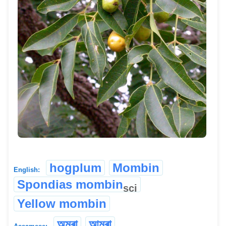
hogplum
Mombin
English:
Spondias mombin
sci
Yellow mombin
অমৰা
আমৰা