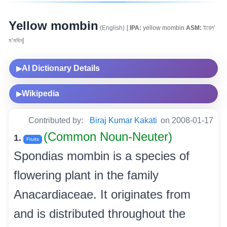
Yellow mombin
(English)
[
IPA:
yellow mombin
ASM:
ইয়েল’
ম’মবিন]
AI Dictionary Details
▶
Wikipedia
▶
Contributed by:
Biraj Kumar Kakati
on 2008-01-17
(Common Noun-Neuter)
1.
Fruits
Spondias mombin is a species of
flowering plant in the family
Anacardiaceae. It originates from
and is distributed throughout the