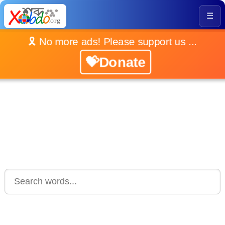
☰
🎗️ No more ads! Please support us ...
💝Donate