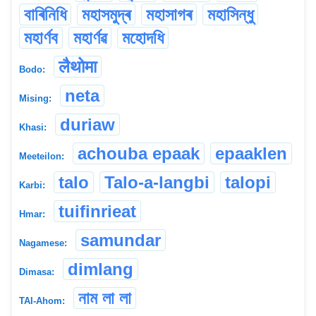
বাৰিনিধি
মহাসমুদ্ৰ
মহাসাগৰ
মহাসিন্ধু
মহাৰ্ণব
মহাৰ্ণৱ
মহোদধি
लैथोमा
Bodo:
neta
Mising:
duriaw
Khasi:
achouba epaak
epaaklen
Meeteilon:
talo
Talo-a-langbi
talopi
Karbi:
tuifinrieat
Hmar:
samundar
Nagamese:
dimlang
Dimasa:
নাম লা লা
TAI-Ahom: