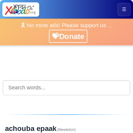
☰
🎗️ No more ads! Please support us ...
💝Donate
achouba epaak
(Meeteilon)