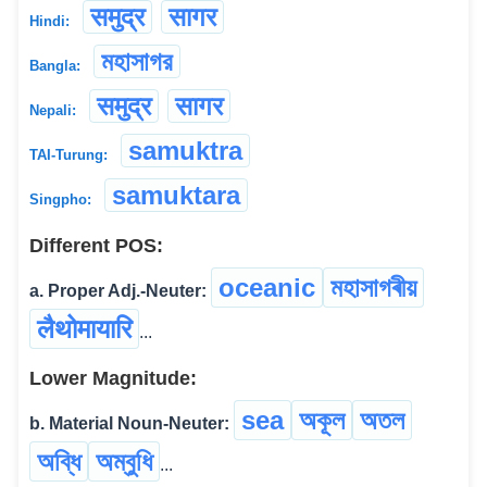
समुद्र
सागर
Hindi:
মহাসাগর
Bangla:
समुद्र
सागर
Nepali:
samuktra
TAI-Turung:
samuktara
Singpho:
Different POS:
oceanic
মহাসাগৰীয়
a. Proper Adj.-Neuter:
लैथोमायारि
...
Lower Magnitude:
sea
অকূল
অতল
b. Material Noun-Neuter:
অব্ধি
অম্বুধি
...