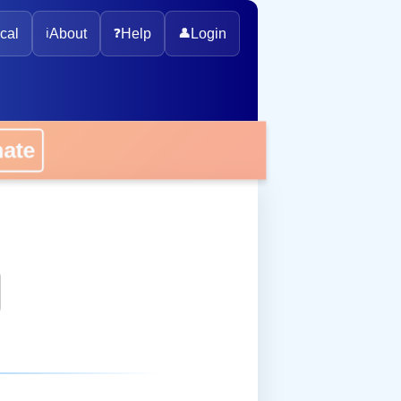
cal
ℹ️
About
❓
Help
👤
Login
onate