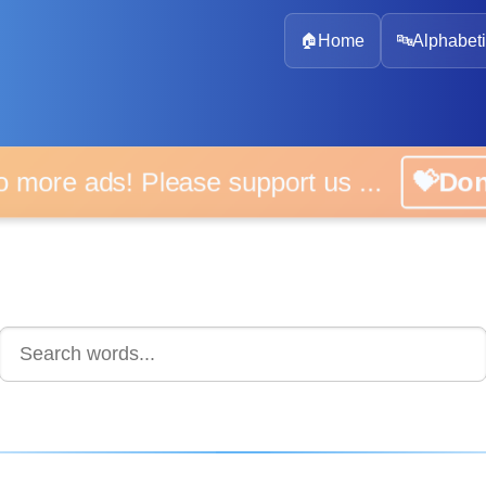
🏠
Home
🔤
Alphabeti
 more ads! Please support us ...
💝D