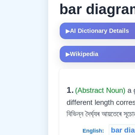
bar diagra
AI Dictionary Details
▶
Wikipedia
▶
1.
(Abstract Noun)
a 
different length corre
বিভিন্ন দৈৰ্ঘ্যৰ আয়তেৰে সূচো
bar di
English: