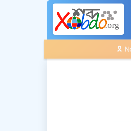
🎗️ No