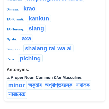
krao
Dimasa:
kankun
TAI-Khamti:
slang
TAI-Turung:
axa
Nyishi:
shalang tai wa ai
Singpho:
piching
Paite:
Antonyms:
a. Proper Noun-Common &/or Masculine:
minor
অকুমাৰ
অপ্ৰাপ্তবয়স্ক
নাবালক
नाबालक
...