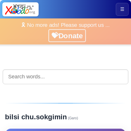
☰
🎗️ No more ads! Please support us ...
💝Donate
bilsi chu.sokgimin
(Garo)