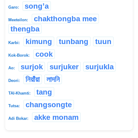
song’a
Garo:
chakthongba mee
Meeteilon:
thengba
kimung
tunbang
tuun
Karbi:
cook
Kok-Borok:
surjok
surjuker
surjukla
Ao:
নিয়াঁয়া
লাদনি
Deori:
tang
TAI-Khamti:
changsongte
Tutsa:
akke monam
Adi Bokar: