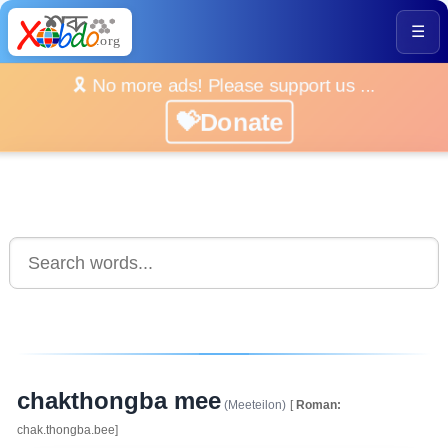
☰
🎗️ No more ads! Please support us ...
💝Donate
chakthongba mee
(Meeteilon)
[
Roman:
chak.thongba.bee]