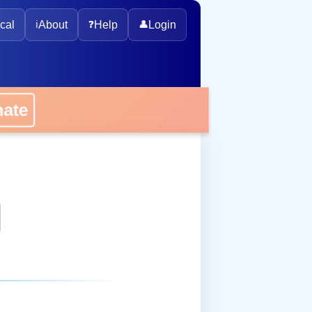
cal
ℹ️
About
❓
Help
👤
Login
onate