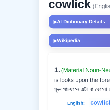
cowlick
(Englis
AI Dictionary Details
▶
Wikipedia
▶
1.
(Material Noun-Ne
is looks upon the forehe
মূৰৰ পাচফালে এটা বা কোনো 
cowlic
English: