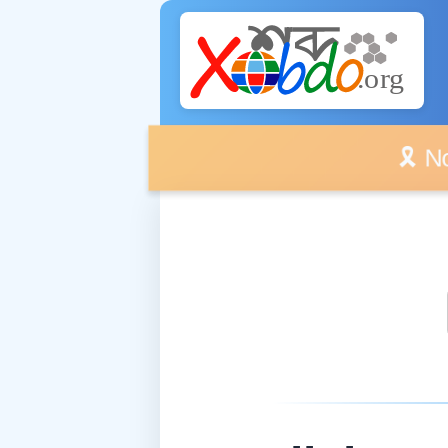
🎗️ No