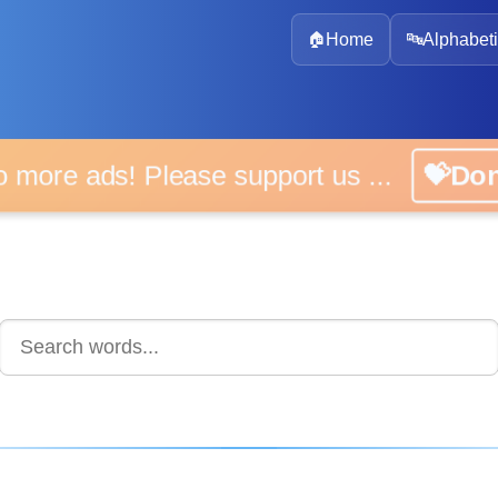
🏠
Home
🔤
Alphabeti
 more ads! Please support us ...
💝D