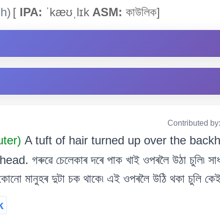
h)
[
IPA:
ˈkæʊˌlɪk
ASM:
কাউলিক]
Contributed by
uter)
A tuft of hair turned up over the back
ad. গৰুৱে চেলেকাৰ দৰে পাক খাই ওপৰলৈ উঠা চুলি৷ সা
কোনো মানুহৰ দুটা চক থাকে৷ এই ওপৰলৈ উঠি থকা চুলি কে
k