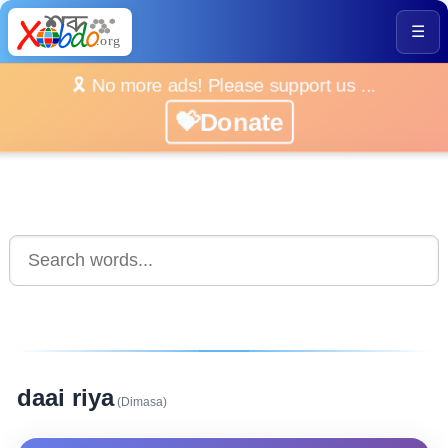
☰
🎗️ No more ads! Please support us ...
💝Donate
daai riya
(Dimasa)