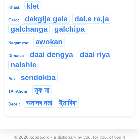
klet
Khasi:
dakgija gala
dal.e ra.ja
Garo:
galchanga
galchipa
awokan
Nagamese:
daai dengya
daai riya
Dimasa:
naishle
sendokba
Ao:
নুক না
TAI-Ahom:
অনাদৰ নমা
ইমাৰিবা
Deori:
©
2026
xobdo.org - a dictionary by you, for you, of you !!