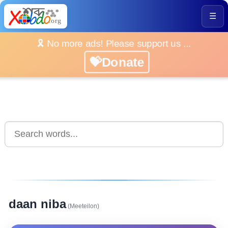
☰
🎗️ No more ads! Please support us ...
💝Donate
daan niba
(Meeteilon)