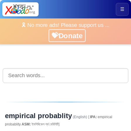
☰
🎗️ No more ads! Please support us ...
💝Donate
empirical probablity
(English)
[
IPA:
empirical
probablity
ASM:
ইমপিৰিকেল প্ৰ’বেবিলিটি]