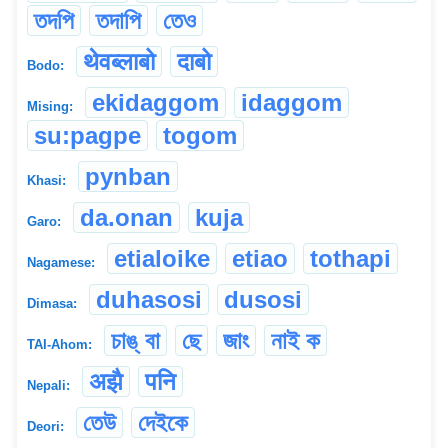
তদপি
তদাপি
তেও
थेवब्लाबो
दाबो
Bodo:
ekidaggom
idaggom
Mising:
su:pagpe
togom
pynban
Khasi:
da.onan
kuja
Garo:
etialoike
etiao
tothapi
Nagamese:
duhasosi
dusosi
Dimasa:
চাঙ্ বা
ছে
জাং
নাই ক
TAI-Ahom:
अझै
पनि
Nepali:
তেউ
দেইকে
Deori: