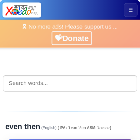
☰
🎗️ No more ads! Please support us ...
💝Donate
even then
(English)
[
IPA:
ˈiːvən ˈðen
ASM:
ইভেন ডেন]