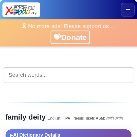
☰
🎗️ No more ads! Please support us ...
💝Donate
family deity
(English)
[
IPA:
ˈfæmliː ˈdiːətiː
ASM:
ফেমলি ডেইটি]
AI Dictionary Details
▶