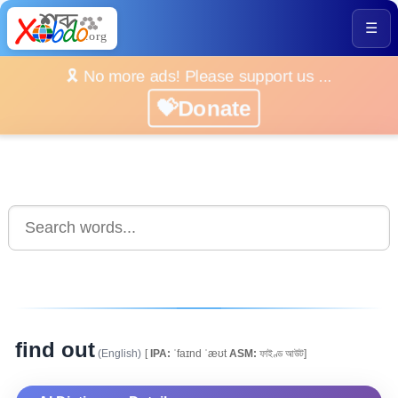
☰
🎗️ No more ads! Please support us ...
💝Donate
find out
(English)
[
IPA:
ˈfaɪnd ˈæʊt
ASM:
ফাইণ্ড আউট]