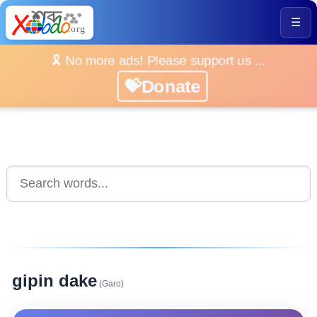
☰
🎗️ No more ads! Please support us ...
💝Donate
gipin dake
(Garo)