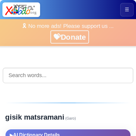
☰
🎗️ No more ads! Please support us ...
💝Donate
gisik matsramani
(Garo)
AI Dictionary Details
▶