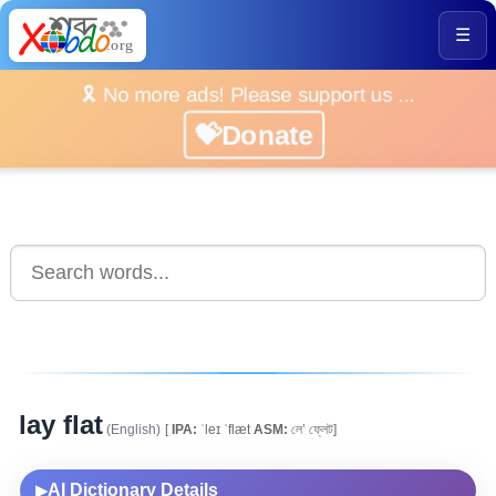
☰
🎗️ No more ads! Please support us ...
💝Donate
lay flat
(English)
[
IPA:
ˈleɪ ˈflæt
ASM:
লে’ ফ্লেট]
AI Dictionary Details
▶