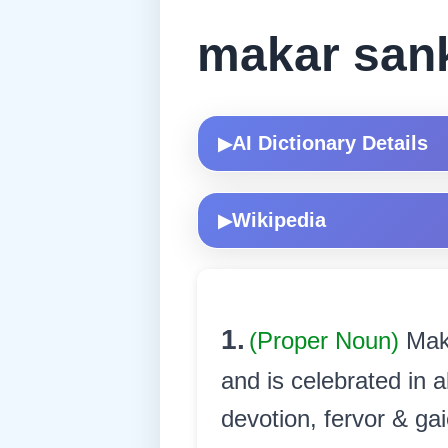
makar san
AI Dictionary Details
▶
Wikipedia
▶
1.
(Proper Noun)
Mak
and is celebrated in a
devotion, fervor & gai