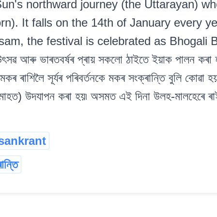
Sun's northward journey (the Uttarayan) whe
n). It falls on the 14th of January every y
am, the festival is celebrated as Bhogali Bihu
য উৎসৱ আৰু ভাৰতবৰ্ষৰ প্ৰায় সকলো ঠাইতে ইয়াক পালন কৰা হ
কৰ ৰাশিলৈ সূৰ্যৰ পৰিবৰ্তনকে মকৰ সংক্ৰান্তি বুলি কোৱা হয়৷ 
ী মাহত) উদযাপন কৰা হয়৷ অসমত এই দিনা উলহ-মালহেৰে ৰা
sankrant
ান্তি