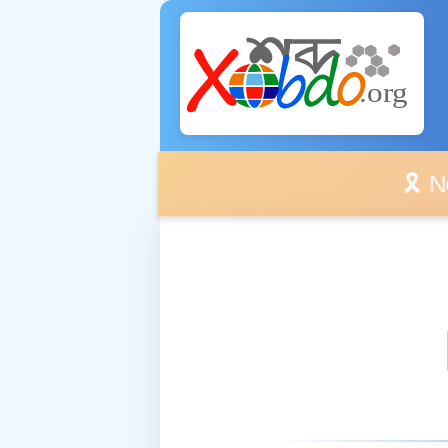
🎗️ No