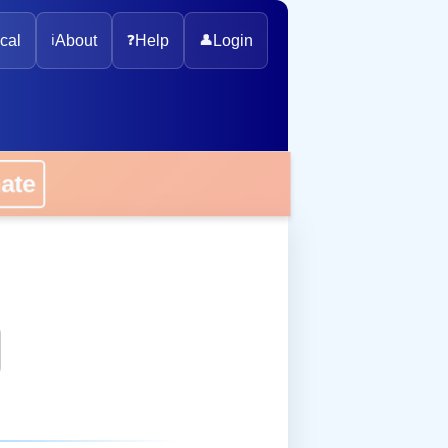
cal
ℹ️
About
❓
Help
👤
Login
onate