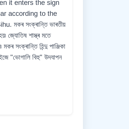
n it enters the sign
ear according to the
. মকৰ সংক্ৰান্তি ভাৰতীয়
য়৷ জ্যোতিষ শাস্ত্ৰ মতে
মকৰ সংক্ৰান্তি হিন্দু পাঞ্জিকা
ইজে "ভোগালি বিহু" উদযাপন