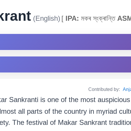
krant
(English)
[
IPA:
মকৰ স্ংক্ৰান্তি
ASM
Contributed by:
Anja
ar Sankranti is one of the most auspicious
lmost all parts of the country in myriad cult
ety. The festival of Makar Sankrant traditio