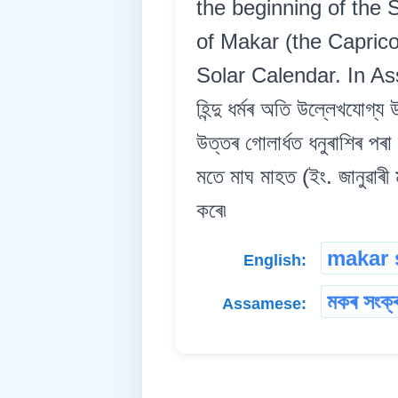
the beginning of the 
of Makar (the Capricor
Solar Calendar. In Ass
হিন্দু ধৰ্মৰ অতি উল্লেখযোগ্
উত্তৰ গোলাৰ্ধত ধনুৰাশিৰ পৰা ম
মতে মাঘ মাহত (ইং. জানুৱাৰ
কৰে৷
makar 
English:
মকৰ সংক্ৰ
Assamese: