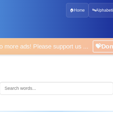
🏠
Home
🔤
Alphabeti
 more ads! Please support us ...
💝D