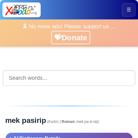
☰
🎗️ No more ads! Please support us ...
💝Donate
mek pasirip
(Karbi)
[
Roman:
mek pa si rip]