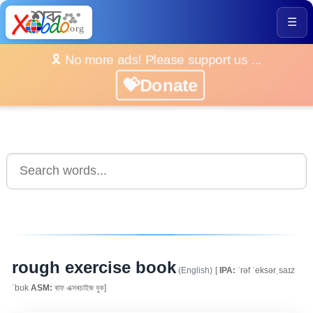
☰
🎗️ No more ads! Please support us ...
💝Donate
rough exercise book
(English)
[
IPA:
ˈrəf ˈeksərˌsaɪz
ˈbʊk
ASM:
ৰাফ এক্সৰচাইজ বুক]