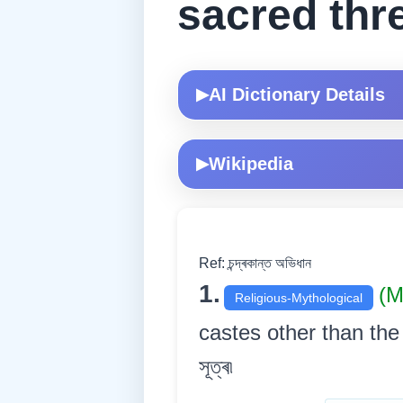
sacred thr
AI Dictionary Details
▶
Wikipedia
▶
Ref: চন্দ্ৰকান্ত অভিধান
1.
(M
Religious-Mythological
castes other than the Br
সূত্ৰ৷