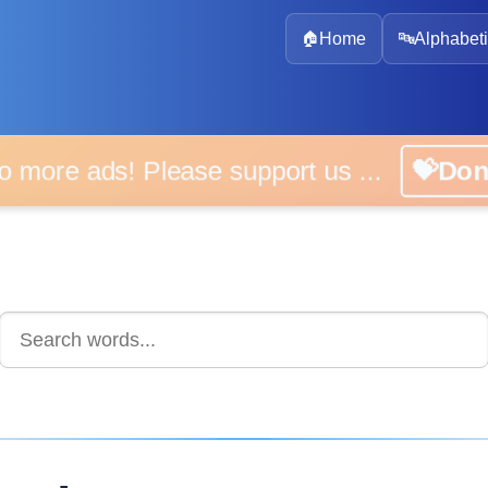
🏠
Home
🔤
Alphabeti
 more ads! Please support us ...
💝D