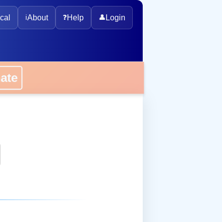
cal
ℹ️
About
❓
Help
👤
Login
onate