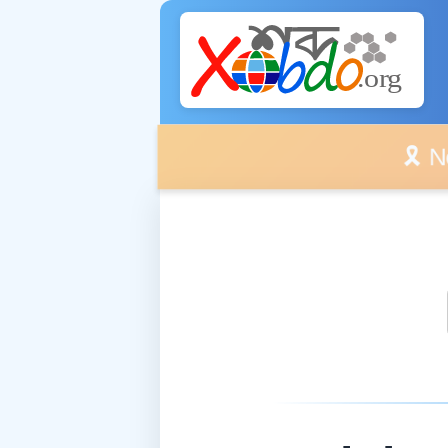
🎗️ No