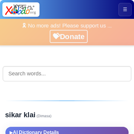
☰
🎗️ No more ads! Please support us ...
💝Donate
sikar klai
(Dimasa)
AI Dictionary Details
▶