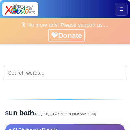
☰
🎗️ No more ads! Please support us ...
💝Donate
sun bath
(English)
[
IPA:
ˈsən ˈbæθ
ASM:
চান বাথ]
AI Dictionary Details
▶