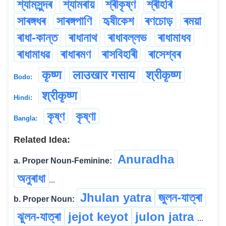
শ্যামসুন্দৰ
শ্যামৰায়
শ্ৰীকৃষ্ণ
শ্ৰীহৰি
সাৰঙ্গধৰ
সাৰঙ্গপাণি
হৃষীকেশ
ৰণচোড়
ৰময়া
ৰাধা-কান্ত
ৰাধানাথ
ৰাধাবল্লভ
ৰাধামাধব
ৰাধামাধৱ
ৰাধাৰমণ
ৰাসবিহাৰী
ৰাসেশ্বৰ
कृष्ण
लाउखार गसाय
श्रीकृष्ण
Bodo:
श्रीकृष्ण
Hindi:
কৃষ্ণ
কৃষ্ণা
Bangla:
Related Idea:
Anuradha
a. Proper Noun-Feminine:
অনুৰাধা
...
Jhulan yatra
জুলন-যাত্ৰা
b. Proper Noun:
ঝুলন-যাত্ৰা
jejot keyot
julon jatra
...