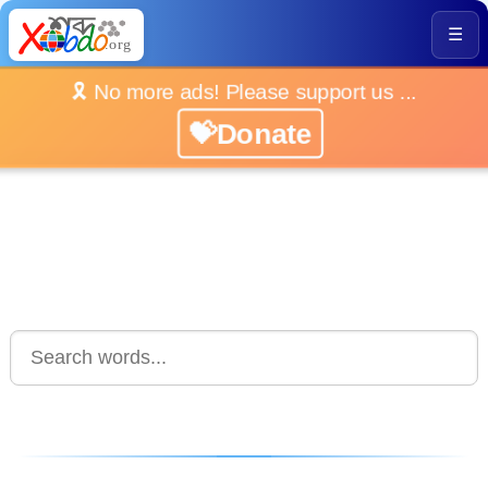
☰
🎗️ No more ads! Please support us ...
💝Donate