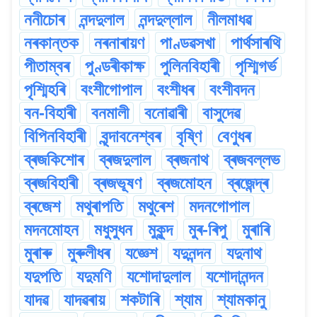
ননীচোৰ
নন্দদুলাল
নন্দদুল্লাল
নীলমাধৱ
নৰকান্তক
নৰনাৰায়ণ
পাণ্ডৱসখা
পাৰ্থসাৰথি
পীতাম্বৰ
পুণ্ডৰীকাক্ষ
পুলিনবিহাৰী
পৃশ্মিগৰ্ভ
পৃশ্মিহৰি
বংশীগোপাল
বংশীধৰ
বংশীবদন
বন-বিহাৰী
বনমালী
বনোৱাৰী
বাসুদেৱ
বিপিনবিহাৰী
বৃন্দাবনেশ্বৰ
বৃষ্ণি
বেণুধৰ
ব্ৰজকিশোৰ
ব্ৰজদুলাল
ব্ৰজনাথ
ব্ৰজবল্লভ
ব্ৰজবিহাৰী
ব্ৰজভূষণ
ব্ৰজমোহন
ব্ৰজেন্দ্ৰ
ব্ৰজেশ
মথুৰাপতি
মথুৰেশ
মদনগোপাল
মদনমোহন
মধুসুধন
মুকুন্দ
মুৰ-ৰিপু
মুৰাৰি
মুৰাৰু
মুৰুলীধৰ
যজ্ঞেশ
যদুনন্দন
যদুনাথ
যদুপতি
যদুমণি
যশোদাদুলাল
যশোদানন্দন
যাদৱ
যাদৱৰায়
শকটাৰি
শ্যাম
শ্যামকানু