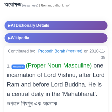
অধোক্ষজ
(Assamese)
[
Roman:
o.dho`.khyoj]
AI Dictionary Details
▶
Wikipedia
▶
Contributed by:
Probodh Borah (প্ৰবোধ বৰা)
on 2010-11-
05
(Proper Noun-Masculine)
one
1.
Hinduism
incarnation of Lord Vishnu, after Lord
Ram and before Lord Buddha. He is
a central deity in the 'Mahabharat'.
ভগৱান বিষ্ণুৰ এক অৱতাৰ৷