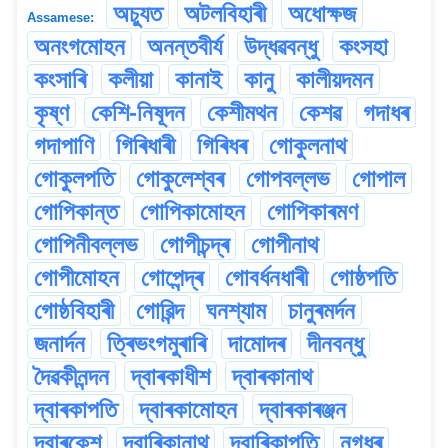
অচ্যুত
অটলবিহাৰী
অধোক্ষজ
Assamese:
অনংগমোহন
অনন্তবীৰ্য
উদ্ধৱবন্ধু
কংসহা
কংসাৰি
কলীয়া
কানাই
কানু
কালীয়দমন
কৃষ্ণ
কেশি-নিষূদন
কেশীমথন
কেশৱ
গদাধৰ
গদাপাণি
গিৰিধাৰী
গিৰিধৰ
গোকুলনাথ
গোকুলপতি
গোকুলেশ্বৰ
গোপবল্লভ
গোপাল
গোপিকান্ত
গোপিকামোহন
গোপিকাৰমণ
গোপিনীবল্লভ
গোপীচন্দ্ৰ
গোপীনাথ
গোপীমোহন
গোপেন্দ্ৰ
গোবৰ্ধনধাৰী
গোষ্ঠপতি
গোষ্ঠবিহাৰী
গোৱিন্দ
ঘনশ্যাম
চানুৰমৰ্দন
জনাৰ্দন
ত্ৰিভংগমুৰাৰি
দামোদৰ
দীনবন্ধু
দৈৱকীনন্দন
দ্বাৰকাধীশ
দ্বাৰকানাথ
দ্বাৰকাপতি
দ্বাৰকামোহন
দ্বাৰকাৰঞ্জন
দ্বাৰকেশ
দ্বাৰিকানাথ
দ্বাৰিকাপতি
নগধৰ