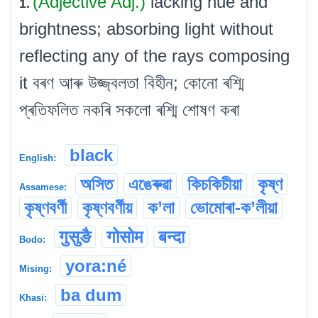
(Adjective Adj.)
lacking hue and
1.
brightness; absorbing light without
reflecting any of the rays composing
it বৰণ আৰু উজ্জ্বলতা বিহীন; কোনো ৰশ্মি
প্ৰতিফলিত নকৰি সকলো ৰশ্মি শোষণ কৰা
black
English:
অসিত
এঙেৰুৱা
কিচকিচীয়া
কৃষ্ণ
Assamese:
কৃষ্ণবৰ্ণী
কৃষ্ণবৰ্ণীয়
ক’লা
ভোমোৰা-ক’লীয়া
गुसुङै
गोसोम
बन्दा
Bodo:
yora:né
Mising:
ba dum
Khasi: