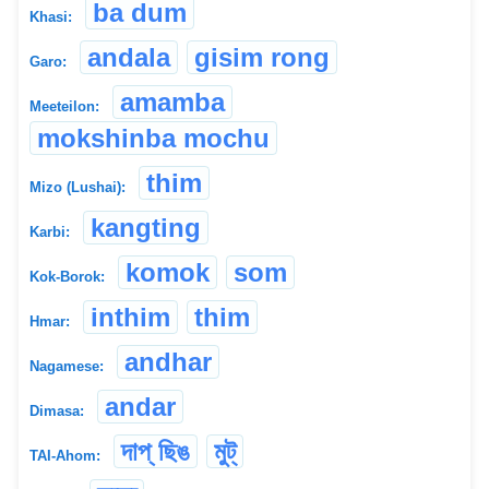
ba dum
Khasi:
andala
gisim rong
Garo:
amamba
Meeteilon:
mokshinba mochu
thim
Mizo (Lushai):
kangting
Karbi:
komok
som
Kok-Borok:
inthim
thim
Hmar:
andhar
Nagamese:
andar
Dimasa:
দাপ্ ছিঙ
মুট্
TAI-Ahom: