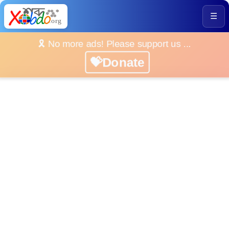
☰
🎗️ No more ads! Please support us ...
💝Donate