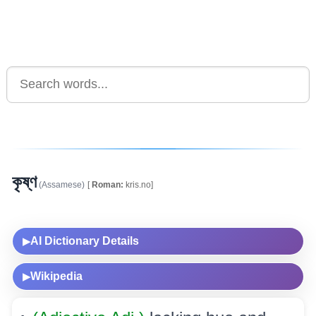
কৃষ্ণ
(Assamese)
[
Roman:
kris.no]
AI Dictionary Details
▶
Wikipedia
▶