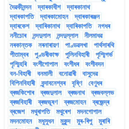
দৈৱকীনন্দন
দ্বাৰকাধীশ
দ্বাৰকানাথ
দ্বাৰকাপতি
দ্বাৰকামোহন
দ্বাৰকাৰঞ্জন
দ্বাৰকেশ
দ্বাৰিকানাথ
দ্বাৰিকাপতি
নগধৰ
ননীচোৰ
নন্দদুলাল
নন্দদুল্লাল
নীলমাধৱ
নৰকান্তক
নৰনাৰায়ণ
পাণ্ডৱসখা
পাৰ্থসাৰথি
পীতাম্বৰ
পুণ্ডৰীকাক্ষ
পুলিনবিহাৰী
পৃশ্মিগৰ্ভ
পৃশ্মিহৰি
বংশীগোপাল
বংশীধৰ
বংশীবদন
বন-বিহাৰী
বনমালী
বনোৱাৰী
বাসুদেৱ
বিপিনবিহাৰী
বৃন্দাবনেশ্বৰ
বৃষ্ণি
বেণুধৰ
ব্ৰজকিশোৰ
ব্ৰজদুলাল
ব্ৰজনাথ
ব্ৰজবল্লভ
ব্ৰজবিহাৰী
ব্ৰজভূষণ
ব্ৰজমোহন
ব্ৰজেন্দ্ৰ
ব্ৰজেশ
মথুৰাপতি
মথুৰেশ
মদনগোপাল
মদনমোহন
মধুসুধন
মুকুন্দ
মুৰ-ৰিপু
মুৰাৰি