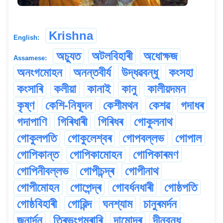
Krishna
English:
অচ্যুত
অটলবিহাৰী
অধোক্ষজ
Assamese:
অনংগমোহন
অনন্তবীৰ্য
উদ্ধৱবন্ধু
কংসহা
কংসাৰি
কলীয়া
কানাই
কানু
কালীয়দমন
কৃষ্ণ
কেশি-নিষূদন
কেশীমথন
কেশৱ
গদাধৰ
গদাপাণি
গিৰিধাৰী
গিৰিধৰ
গোকুলনাথ
গোকুলপতি
গোকুলেশ্বৰ
গোপবল্লভ
গোপাল
গোপিকান্ত
গোপিকামোহন
গোপিকাৰমণ
গোপিনীবল্লভ
গোপীচন্দ্ৰ
গোপীনাথ
গোপীমোহন
গোপেন্দ্ৰ
গোবৰ্ধনধাৰী
গোষ্ঠপতি
গোষ্ঠবিহাৰী
গোৱিন্দ
ঘনশ্যাম
চানুৰমৰ্দন
জনাৰ্দন
ত্ৰিভংগমুৰাৰি
দামোদৰ
দীনবন্ধু