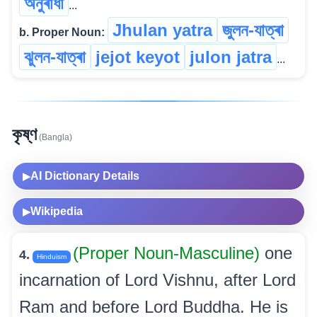
অনুৰাধা
...
Jhulan yatra
জুলন-যাত্ৰা
b. Proper Noun:
ঝুলন-যাত্ৰা
jejot keyot
julon jatra
...
কৃষ্ণ
(Bangla)
AI Dictionary Details
▶
Wikipedia
▶
(Proper Noun-Masculine)
one
4.
Hinduism
incarnation of Lord Vishnu, after Lord
Ram and before Lord Buddha. He is