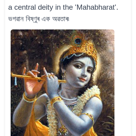
a central deity in the 'Mahabharat'.
ভগৱান বিষ্ণুৰ এক অৱতাৰ৷