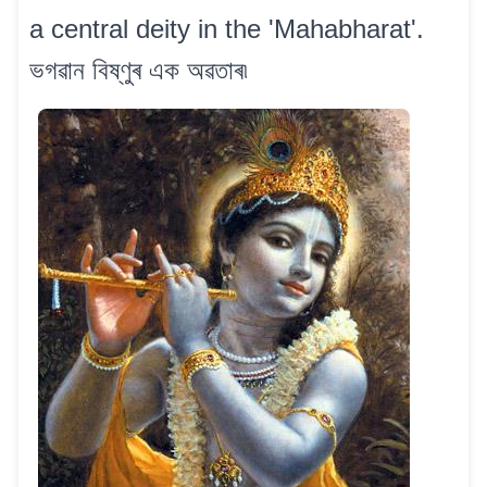
a central deity in the 'Mahabharat'.
ভগৱান বিষ্ণুৰ এক অৱতাৰ৷