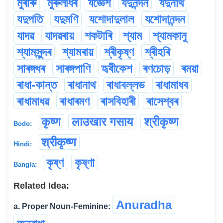
মুৰাৰু
মুৰুলীধৰ
যজ্ঞেশ
যদুনন্দন
যদুনাথ
যদুপতি
যদুমণি
যশোদাদুলাল
যশোদানন্দন
যাদৱ
যাদৱৰায়
শকটাৰি
শ্যাম
শ্যামকানু
শ্যামসুন্দৰ
শ্যামৰায়
শ্ৰীকৃষ্ণ
শ্ৰীহৰি
সাৰঙ্গধৰ
সাৰঙ্গপাণি
হৃষীকেশ
ৰণচোড়
ৰময়া
ৰাধা-কান্ত
ৰাধানাথ
ৰাধাবল্লভ
ৰাধামাধব
ৰাধামাধৱ
ৰাধাৰমণ
ৰাসবিহাৰী
ৰাসেশ্বৰ
कृष्ण
लाउखार गसाय
श्रीकृष्ण
Bodo:
श्रीकृष्ण
Hindi:
কৃষ্ণ
কৃষ্ণা
Bangla:
Related Idea:
Anuradha
a. Proper Noun-Feminine: