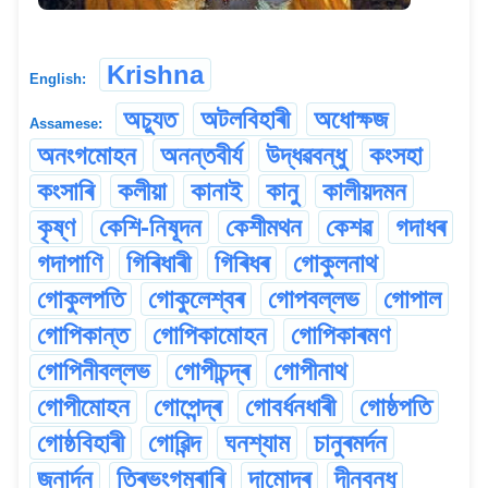
Krishna
English:
অচ্যুত
অটলবিহাৰী
অধোক্ষজ
Assamese:
অনংগমোহন
অনন্তবীৰ্য
উদ্ধৱবন্ধু
কংসহা
কংসাৰি
কলীয়া
কানাই
কানু
কালীয়দমন
কৃষ্ণ
কেশি-নিষূদন
কেশীমথন
কেশৱ
গদাধৰ
গদাপাণি
গিৰিধাৰী
গিৰিধৰ
গোকুলনাথ
গোকুলপতি
গোকুলেশ্বৰ
গোপবল্লভ
গোপাল
গোপিকান্ত
গোপিকামোহন
গোপিকাৰমণ
গোপিনীবল্লভ
গোপীচন্দ্ৰ
গোপীনাথ
গোপীমোহন
গোপেন্দ্ৰ
গোবৰ্ধনধাৰী
গোষ্ঠপতি
গোষ্ঠবিহাৰী
গোৱিন্দ
ঘনশ্যাম
চানুৰমৰ্দন
জনাৰ্দন
ত্ৰিভংগমুৰাৰি
দামোদৰ
দীনবন্ধু