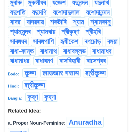
মুৰাৰু
মুৰুলীধৰ
যজ্ঞেশ
যদুনন্দন
যদুনাথ
যদুপতি
যদুমণি
যশোদাদুলাল
যশোদানন্দন
যাদৱ
যাদৱৰায়
শকটাৰি
শ্যাম
শ্যামকানু
শ্যামসুন্দৰ
শ্যামৰায়
শ্ৰীকৃষ্ণ
শ্ৰীহৰি
সাৰঙ্গধৰ
সাৰঙ্গপাণি
হৃষীকেশ
ৰণচোড়
ৰময়া
ৰাধা-কান্ত
ৰাধানাথ
ৰাধাবল্লভ
ৰাধামাধব
ৰাধামাধৱ
ৰাধাৰমণ
ৰাসবিহাৰী
ৰাসেশ্বৰ
कृष्ण
लाउखार गसाय
श्रीकृष्ण
Bodo:
श्रीकृष्ण
Hindi:
কৃষ্ণ
কৃষ্ণা
Bangla:
Related Idea:
Anuradha
a. Proper Noun-Feminine: