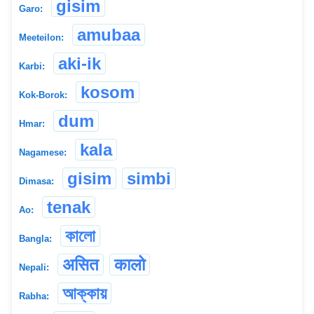
gisim
Garo:
amubaa
Meeteilon:
aki-ik
Karbi:
kosom
Kok-Borok:
dum
Hmar:
kala
Nagamese:
gisim
simbi
Dimasa:
tenak
Ao:
কালো
Bangla:
असित
कालो
Nepali:
আক্কায়
Rabha: