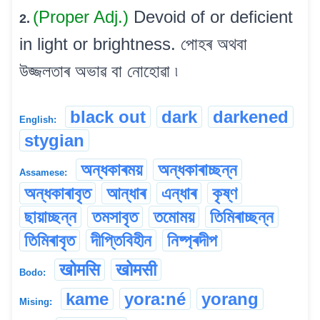
(Proper Adj.)
Devoid of or deficient
2.
in light or brightness. পোহৰ অথবা
উজ্জলতাৰ অভাৱ বা নোহোৱা ৷
black out
dark
darkened
English:
stygian
অন্ধকাৰময়
অন্ধকাৰাচ্ছন্ন
Assamese:
অন্ধকাৰাবৃত
আন্ধাৰ
এন্ধাৰ
কৃষ্ণ
ছায়াচ্ছন্ন
তমসাবৃত
তমোময়
তিমিৰাচ্ছন্ন
তিমিৰাবৃত
দীপ্তিবিহীন
নিষ্প্ৰদীপ
खोमसि
खोमसी
Bodo:
kame
yora:né
yorang
Mising: