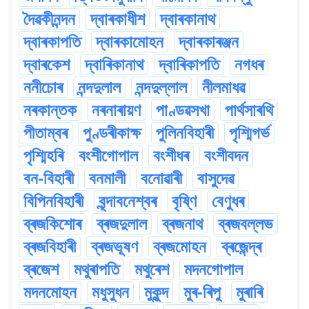
দৈৱকীনন্দন
দ্বাৰকাধীশ
দ্বাৰকানাথ
দ্বাৰকাপতি
দ্বাৰকামোহন
দ্বাৰকাৰঞ্জন
দ্বাৰকেশ
দ্বাৰিকানাথ
দ্বাৰিকাপতি
নগধৰ
ননীচোৰ
নন্দদুলাল
নন্দদুল্লাল
নীলমাধৱ
নৰকান্তক
নৰনাৰায়ণ
পাণ্ডৱসখা
পাৰ্থসাৰথি
পীতাম্বৰ
পুণ্ডৰীকাক্ষ
পুলিনবিহাৰী
পৃশ্মিগৰ্ভ
পৃশ্মিহৰি
বংশীগোপাল
বংশীধৰ
বংশীবদন
বন-বিহাৰী
বনমালী
বনোৱাৰী
বাসুদেৱ
বিপিনবিহাৰী
বৃন্দাবনেশ্বৰ
বৃষ্ণি
বেণুধৰ
ব্ৰজকিশোৰ
ব্ৰজদুলাল
ব্ৰজনাথ
ব্ৰজবল্লভ
ব্ৰজবিহাৰী
ব্ৰজভূষণ
ব্ৰজমোহন
ব্ৰজেন্দ্ৰ
ব্ৰজেশ
মথুৰাপতি
মথুৰেশ
মদনগোপাল
মদনমোহন
মধুসুধন
মুকুন্দ
মুৰ-ৰিপু
মুৰাৰি