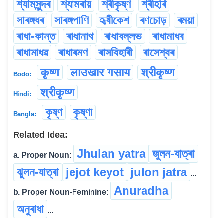
শ্যামসুন্দৰ
শ্যামৰায়
শ্ৰীকৃষ্ণ
শ্ৰীহৰি
সাৰঙ্গধৰ
সাৰঙ্গপাণি
হৃষীকেশ
ৰণচোড়
ৰময়া
ৰাধা-কান্ত
ৰাধানাথ
ৰাধাবল্লভ
ৰাধামাধব
ৰাধামাধৱ
ৰাধাৰমণ
ৰাসবিহাৰী
ৰাসেশ্বৰ
कृष्ण
लाउखार गसाय
श्रीकृष्ण
Bodo:
श्रीकृष्ण
Hindi:
কৃষ্ণ
কৃষ্ণা
Bangla:
Related Idea:
Jhulan yatra
জুলন-যাত্ৰা
a. Proper Noun:
ঝুলন-যাত্ৰা
jejot keyot
julon jatra
...
Anuradha
b. Proper Noun-Feminine:
অনুৰাধা
...