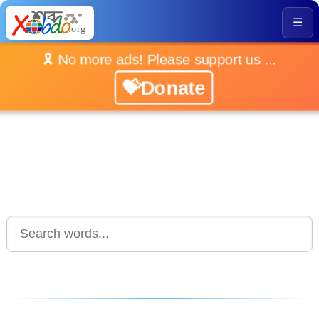
☰
🎗️ No more ads! Please support us ...
💝Donate