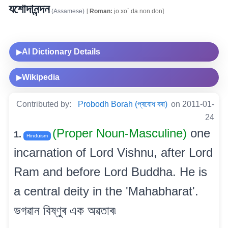
যশোদানন্দন
(Assamese)
[
Roman:
jo.xo`.da.non.don]
AI Dictionary Details
▶
Wikipedia
▶
Contributed by:
Probodh Borah (প্ৰবোধ বৰা)
on 2011-01-
24
(Proper Noun-Masculine)
one
1.
Hinduism
incarnation of Lord Vishnu, after Lord
Ram and before Lord Buddha. He is
a central deity in the 'Mahabharat'.
ভগৱান বিষ্ণুৰ এক অৱতাৰ৷