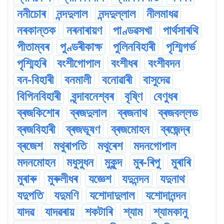
ননীচোৰ
নন্দদুলাল
নন্দদুল্লাল
নীলমাধৱ
নৰকান্তক
নৰনাৰায়ণ
পাণ্ডৱসখা
পাৰ্থসাৰথি
পীতাম্বৰ
পুণ্ডৰীকাক্ষ
পুলিনবিহাৰী
পৃশ্মিগৰ্ভ
পৃশ্মিহৰি
বংশীগোপাল
বংশীধৰ
বংশীবদন
বন-বিহাৰী
বনমালী
বনোৱাৰী
বাসুদেৱ
বিপিনবিহাৰী
বৃন্দাবনেশ্বৰ
বৃষ্ণি
বেণুধৰ
ব্ৰজকিশোৰ
ব্ৰজদুলাল
ব্ৰজনাথ
ব্ৰজবল্লভ
ব্ৰজবিহাৰী
ব্ৰজভূষণ
ব্ৰজমোহন
ব্ৰজেন্দ্ৰ
ব্ৰজেশ
মথুৰাপতি
মথুৰেশ
মদনগোপাল
মদনমোহন
মধুসুধন
মুকুন্দ
মুৰ-ৰিপু
মুৰাৰি
মুৰাৰু
মুৰুলীধৰ
যজ্ঞেশ
যদুনন্দন
যদুনাথ
যদুপতি
যদুমণি
যশোদাদুলাল
যশোদানন্দন
যাদৱ
যাদৱৰায়
শকটাৰি
শ্যাম
শ্যামকানু