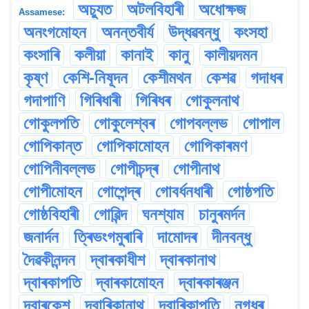
অচ্যুত
অটলবিহাৰী
অধোক্ষজ
Assamese:
অনংগমোহন
অনন্তবীৰ্য
উদ্ধৱবন্ধু
কংসহা
কংসাৰি
কলীয়া
কানাই
কানু
কালীয়দমন
কৃষ্ণ
কেশি-নিষূদন
কেশীমথন
কেশৱ
গদাধৰ
গদাপাণি
গিৰিধাৰী
গিৰিধৰ
গোকুলনাথ
গোকুলপতি
গোকুলেশ্বৰ
গোপবল্লভ
গোপাল
গোপিকান্ত
গোপিকামোহন
গোপিকাৰমণ
গোপিনীবল্লভ
গোপীচন্দ্ৰ
গোপীনাথ
গোপীমোহন
গোপেন্দ্ৰ
গোবৰ্ধনধাৰী
গোষ্ঠপতি
গোষ্ঠবিহাৰী
গোৱিন্দ
ঘনশ্যাম
চানুৰমৰ্দন
জনাৰ্দন
ত্ৰিভংগমুৰাৰি
দামোদৰ
দীনবন্ধু
দৈৱকীনন্দন
দ্বাৰকাধীশ
দ্বাৰকানাথ
দ্বাৰকাপতি
দ্বাৰকামোহন
দ্বাৰকাৰঞ্জন
দ্বাৰকেশ
দ্বাৰিকানাথ
দ্বাৰিকাপতি
নগধৰ