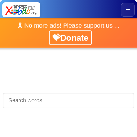
☰
🎗️ No more ads! Please support us ...
💝Donate