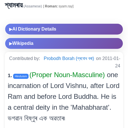
শ্যামৰায়
(Assamese)
[
Roman:
syam.ray]
AI Dictionary Details
▶
Wikipedia
▶
Contributed by:
Probodh Borah (প্ৰবোধ বৰা)
on 2011-01-
24
(Proper Noun-Masculine)
one
1.
Hinduism
incarnation of Lord Vishnu, after Lord
Ram and before Lord Buddha. He is
a central deity in the 'Mahabharat'.
ভগৱান বিষ্ণুৰ এক অৱতাৰ৷