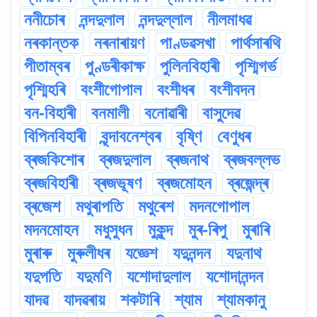
ননীচোৰ
নন্দদুলাল
নন্দদুল্লাল
নীলমাধৱ
নৰকান্তক
নৰনাৰায়ণ
পাণ্ডৱসখা
পাৰ্থসাৰথি
পীতাম্বৰ
পুণ্ডৰীকাক্ষ
পুলিনবিহাৰী
পৃশ্মিগৰ্ভ
পৃশ্মিহৰি
বংশীগোপাল
বংশীধৰ
বংশীবদন
বন-বিহাৰী
বনমালী
বনোৱাৰী
বাসুদেৱ
বিপিনবিহাৰী
বৃন্দাবনেশ্বৰ
বৃষ্ণি
বেণুধৰ
ব্ৰজকিশোৰ
ব্ৰজদুলাল
ব্ৰজনাথ
ব্ৰজবল্লভ
ব্ৰজবিহাৰী
ব্ৰজভূষণ
ব্ৰজমোহন
ব্ৰজেন্দ্ৰ
ব্ৰজেশ
মথুৰাপতি
মথুৰেশ
মদনগোপাল
মদনমোহন
মধুসুধন
মুকুন্দ
মুৰ-ৰিপু
মুৰাৰি
মুৰাৰু
মুৰুলীধৰ
যজ্ঞেশ
যদুনন্দন
যদুনাথ
যদুপতি
যদুমণি
যশোদাদুলাল
যশোদানন্দন
যাদৱ
যাদৱৰায়
শকটাৰি
শ্যাম
শ্যামকানু