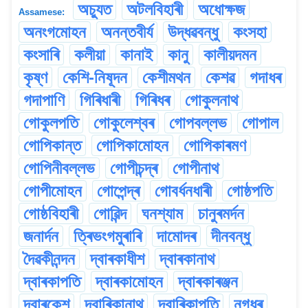
অচ্যুত
অটলবিহাৰী
অধোক্ষজ
Assamese:
অনংগমোহন
অনন্তবীৰ্য
উদ্ধৱবন্ধু
কংসহা
কংসাৰি
কলীয়া
কানাই
কানু
কালীয়দমন
কৃষ্ণ
কেশি-নিষূদন
কেশীমথন
কেশৱ
গদাধৰ
গদাপাণি
গিৰিধাৰী
গিৰিধৰ
গোকুলনাথ
গোকুলপতি
গোকুলেশ্বৰ
গোপবল্লভ
গোপাল
গোপিকান্ত
গোপিকামোহন
গোপিকাৰমণ
গোপিনীবল্লভ
গোপীচন্দ্ৰ
গোপীনাথ
গোপীমোহন
গোপেন্দ্ৰ
গোবৰ্ধনধাৰী
গোষ্ঠপতি
গোষ্ঠবিহাৰী
গোৱিন্দ
ঘনশ্যাম
চানুৰমৰ্দন
জনাৰ্দন
ত্ৰিভংগমুৰাৰি
দামোদৰ
দীনবন্ধু
দৈৱকীনন্দন
দ্বাৰকাধীশ
দ্বাৰকানাথ
দ্বাৰকাপতি
দ্বাৰকামোহন
দ্বাৰকাৰঞ্জন
দ্বাৰকেশ
দ্বাৰিকানাথ
দ্বাৰিকাপতি
নগধৰ