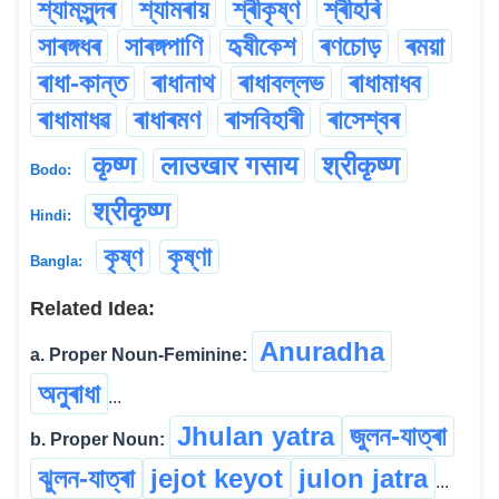
শ্যামসুন্দৰ
শ্যামৰায়
শ্ৰীকৃষ্ণ
শ্ৰীহৰি
সাৰঙ্গধৰ
সাৰঙ্গপাণি
হৃষীকেশ
ৰণচোড়
ৰময়া
ৰাধা-কান্ত
ৰাধানাথ
ৰাধাবল্লভ
ৰাধামাধব
ৰাধামাধৱ
ৰাধাৰমণ
ৰাসবিহাৰী
ৰাসেশ্বৰ
कृष्ण
लाउखार गसाय
श्रीकृष्ण
Bodo:
श्रीकृष्ण
Hindi:
কৃষ্ণ
কৃষ্ণা
Bangla:
Related Idea:
Anuradha
a. Proper Noun-Feminine:
অনুৰাধা
...
Jhulan yatra
জুলন-যাত্ৰা
b. Proper Noun:
ঝুলন-যাত্ৰা
jejot keyot
julon jatra
...