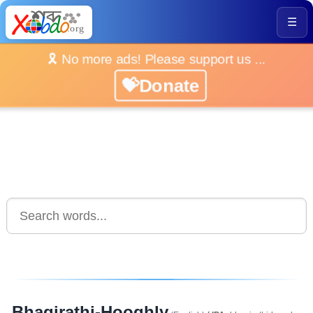
☰
🎗️ No more ads! Please support us ...
💝Donate
Bhagirathi-Hooghly