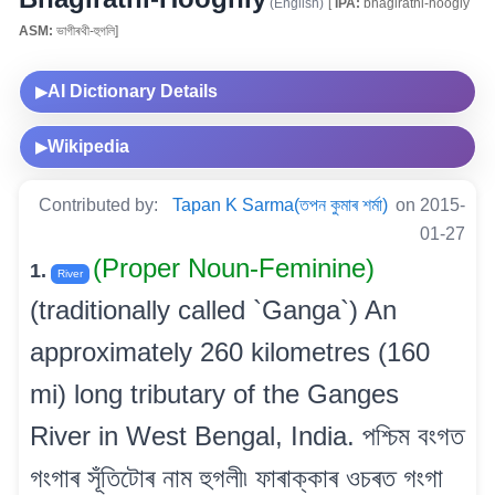
(English)
[
IPA:
bhagirathi-hoogly
ASM:
ভাগীৰথী-হুগলি]
AI Dictionary Details
▶
Wikipedia
▶
Contributed by:
Tapan K Sarma(তপন কুমাৰ শৰ্মা)
on 2015-
01-27
(Proper Noun-Feminine)
1.
River
(traditionally called `Ganga`) An
approximately 260 kilometres (160
mi) long tributary of the Ganges
River in West Bengal, India. পশ্চিম বংগত
গংগাৰ সূঁতিটোৰ নাম হুগলী৷ ফাৰাক্কাৰ ওচৰত গংগা