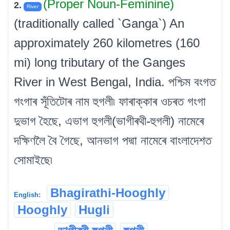
(Proper Noun-Feminine)
2.
River
(traditionally called `Ganga`) An
approximately 260 kilometres (160
mi) long tributary of the Ganges
River in West Bengal, India. পশ্চিম বংগত
গংগাৰ সূঁতিটোৰ নাম হুগলী৷ ফাৰাক্কাৰ ওচৰত গংগা
দুভাগ হৈছে, এভাগ হুগলী(ভাগীৰথী-হুগলী) নামেৰে
দক্ষিণলৈ বৈ গৈছে, আনভাগ পদ্মা নামেৰে বাংলাদেশত
সোমাইছে৷
Bhagirathi-Hooghly
English:
Hooghly
Hugli