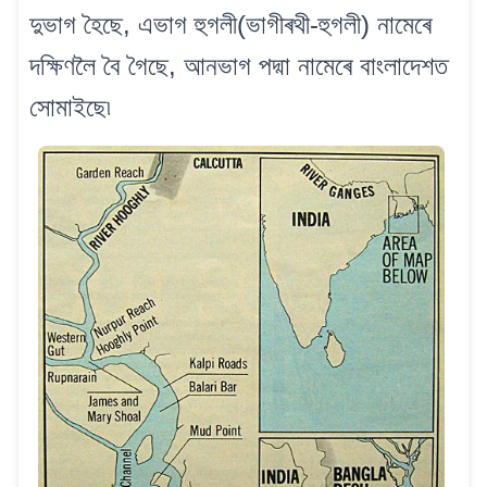
দুভাগ হৈছে, এভাগ হুগলী(ভাগীৰথী-হুগলী) নামেৰে
দক্ষিণলৈ বৈ গৈছে, আনভাগ পদ্মা নামেৰে বাংলাদেশত
সোমাইছে৷