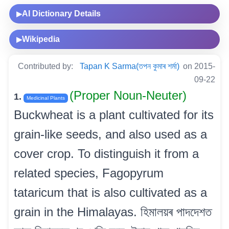
AI Dictionary Details
▶
Wikipedia
▶
Contributed by:
Tapan K Sarma(তপন কুমাৰ শৰ্মা)
on 2015-
09-22
(Proper Noun-Neuter)
1.
Medicinal Plants
Buckwheat is a plant cultivated for its
grain-like seeds, and also used as a
cover crop. To distinguish it from a
related species, Fagopyrum
tataricum that is also cultivated as a
grain in the Himalayas. হিমালয়ৰ পাদদেশত