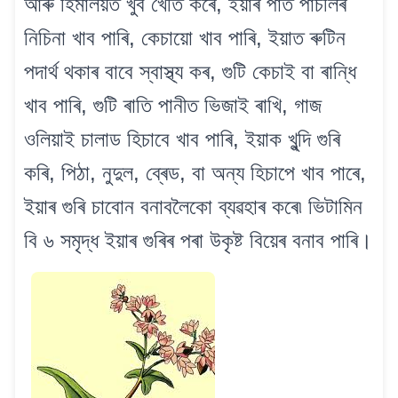
আৰু হিমালয়ত খুব খেতি কৰে, ইয়াৰ পাত পাচলিৰ
নিচিনা খাব পাৰি, কেচায়ো খাব পাৰি, ইয়াত ৰুটিন
পদাৰ্থ থকাৰ বাবে স্বাস্থ্য কৰ, গুটি কেচাই বা ৰান্ধি
খাব পাৰি, গুটি ৰাতি পানীত ভিজাই ৰাখি, গাজ
ওলিয়াই চালাড হিচাবে খাব পাৰি, ইয়াক খুন্দি গুৰি
কৰি, পিঠা, নুদুল, ব্ৰেড, বা অন্য হিচাপে খাব পাৰে,
ইয়াৰ গুৰি চাবোন বনাবলৈকো ব্যৱহাৰ কৰে৷ ভিটামিন
বি ৬ সমৃদ্ধ ইয়াৰ গুৰিৰ পৰা উকৃষ্ট বিয়েৰ বনাব পাৰি।