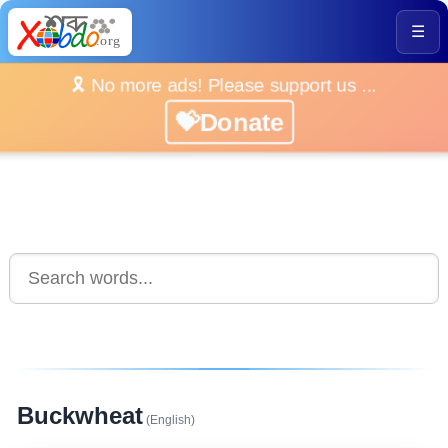
☰
🎗️ No more ads! Please support us ...
💝Donate
Buckwheat
(English)