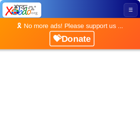
☰
🎗️ No more ads! Please support us ...
💝Donate