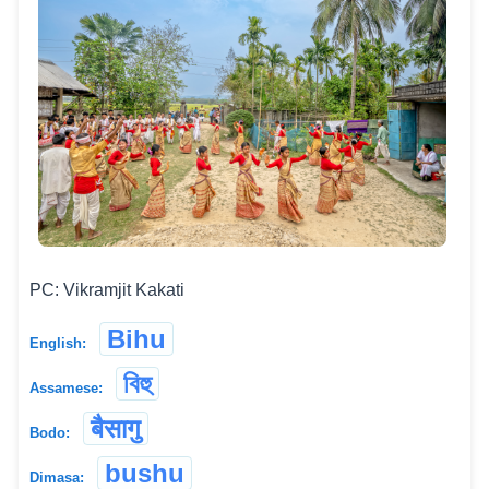
PC: Vikramjit Kakati
Bihu
English:
বিহু
Assamese:
बैसागु
Bodo:
bushu
Dimasa: