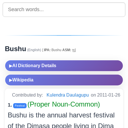
Bushu
(English)
[
IPA:
Bushu
ASM:
বুচু]
AI Dictionary Details
▶
Wikipedia
▶
Contributed by:
Kulendra Daulagupu
on 2011-01-26
(Proper Noun-Common)
1.
Festival
Bushu is the annual harvest festival
of the Dimasa people living in Dima