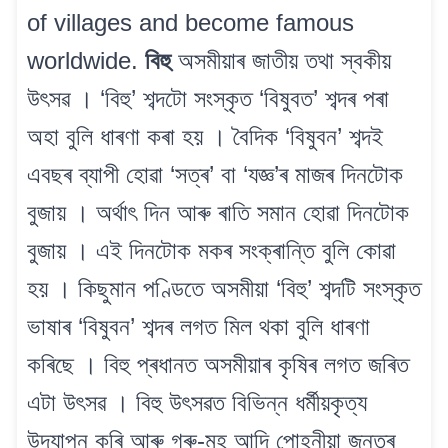
of villages and become famous
worldwide.
বিহু
অসমীয়াৰ জাতীয় তথা স্বকীয়
উৎসৱ । ‘বিহু’ শব্দটো সংস্কৃত ‘বিষুবত’ শব্দৰ পৰা
অহা বুলি ধাৰণা কৰা হয় । বৈদিক ‘বিষুবন’ শব্দই
এবছৰ ব্যাপী হোৱা ‘সত্ৰ’ বা ‘যজ্ঞ’ৰ মাজৰ দিনটোক
বুজায় । অৰ্থাৎ দিন আৰু ৰাতি সমান হোৱা দিনটোক
বুজায় । এই দিনটোক মকৰ সংক্ৰান্তি বুলি কোৱা
হয় । কিছুমান পণ্ডিতে অসমীয়া ‘বিহু’ শব্দটি সংস্কৃত
ভাষাৰ ‘বিষুবন’ শব্দৰ লগত মিল থকা বুলি ধাৰণা
কৰিছে । বিহু প্ৰধানত অসমীয়াৰ কৃষিৰ লগত জৰিত
এটা উৎসৱ । বিহু উৎসৱত বিভিন্ন ধৰ্মীয়কৃত্য
উদযাপন কৰি আৰু গৰু-মহ আদি পোহনীয়া জন্তৰ