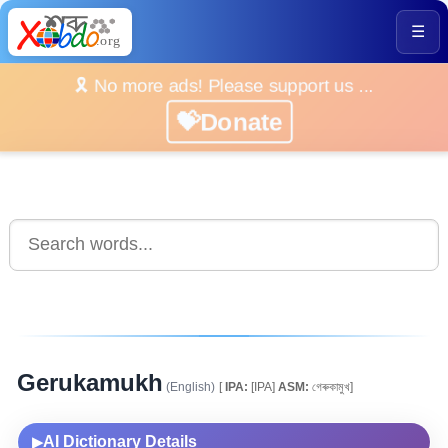
☰
🎗️ No more ads! Please support us ...
💝Donate
Gerukamukh
(English)
[
IPA:
[IPA]
ASM:
গেৰুকামুখ]
AI Dictionary Details
▶