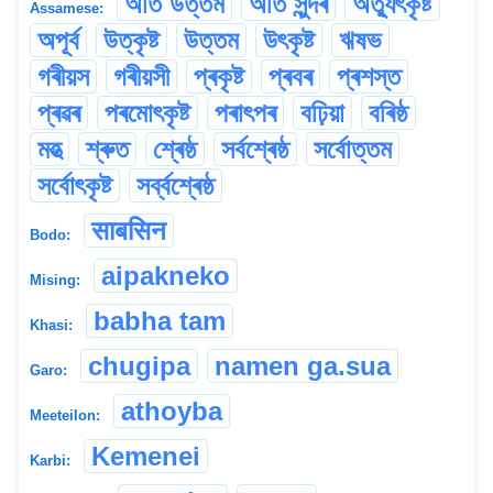
অতি উত্তম
অতি সুন্দৰ
অত্যুৎকৃষ্ট
Assamese:
অপূৰ্ব
উত্কৃষ্ট
উত্তম
উৎকৃষ্ট
ঋষভ
গৰীয়স
গৰীয়সী
প্ৰকৃষ্ট
প্ৰবৰ
প্ৰশস্ত
প্ৰৱৰ
পৰমোৎকৃষ্ট
পৰাৎপৰ
বঢ়িয়া
বৰিষ্ঠ
মহত্‍
শ্ৰুত
শ্ৰেষ্ঠ
সৰ্বশ্ৰেষ্ঠ
সৰ্বোত্তম
সৰ্বোৎকৃষ্ট
সৰ্ব্বশ্ৰেষ্ঠ
साबसिन
Bodo:
aipakneko
Mising:
babha tam
Khasi:
chugipa
namen ga.sua
Garo:
athoyba
Meeteilon:
Kemenei
Karbi: