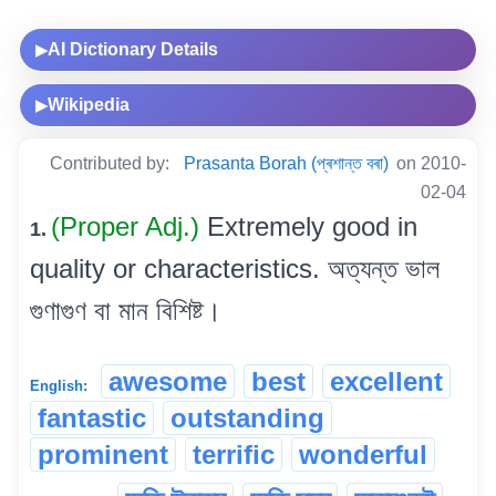
AI Dictionary Details
▶
Wikipedia
▶
Contributed by:
Prasanta Borah (প্ৰশান্ত বৰা)
on 2010-
02-04
(Proper Adj.)
Extremely good in
1.
quality or characteristics. অত্যন্ত ভাল
গুণাগুণ বা মান বিশিষ্ট।
awesome
best
excellent
English:
fantastic
outstanding
prominent
terrific
wonderful