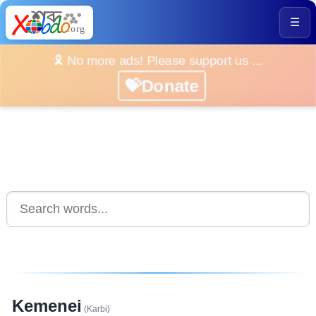
☰
🎗️ No more ads! Please support us ...
💝Donate
Kemenei
(Karbi)