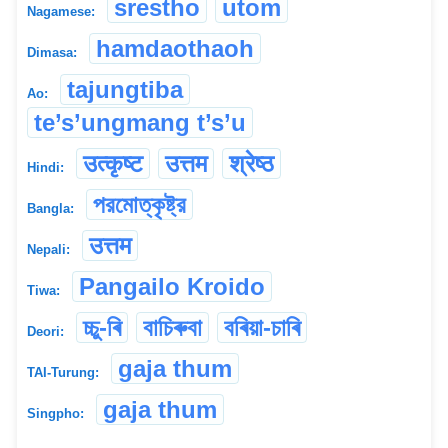
srestho
utom
Nagamese:
hamdaothaoh
Dimasa:
tajungtiba
Ao:
te’s’ungmang t’s’u
उत्कृष्ट
उत्तम
श्रेष्ठ
Hindi:
পরমোত্কৃষ্ট্র
Bangla:
उत्तम
Nepali:
Pangailo Kroido
Tiwa:
চ্চু-ৰি
বাচিৰুবা
বৰিয়া-চাৰি
Deori:
gaja thum
TAI-Turung:
gaja thum
Singpho: