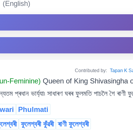
i
(English)
Contributed by:
Tapan K Sarm
oun-Feminine)
Queen of King Shivasingha 
যতম প্ৰধান ভাৰ্য্যা৷ সাধাৰণ ঘৰৰ ফুলমতি পাচলৈ গৈ ৰাণী ফু
wari
Phulmati
ুলেশ্বৰী
ফুলেশ্বৰী কুঁৱৰী
ৰাণী ফুলেশ্বৰী