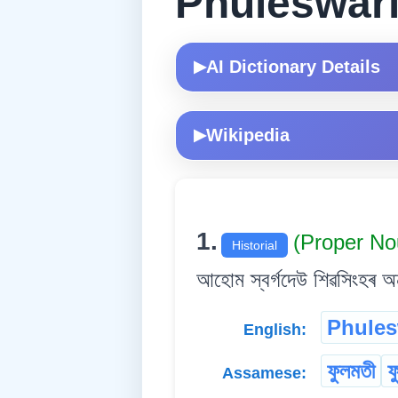
Phuleswar
AI Dictionary Details
▶
Wikipedia
▶
1.
(Proper N
Historial
আহোম স্বৰ্গদেউ শিৱসিংহৰ অন্
Phules
English:
ফুলমতী
ফ
Assamese: