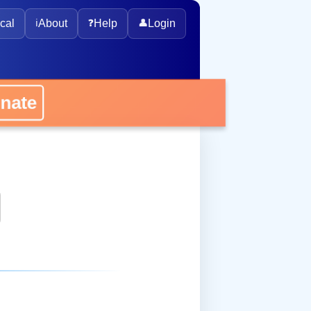
cal
ℹ️
About
❓
Help
👤
Login
onate