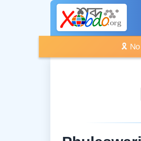
🎗️ No