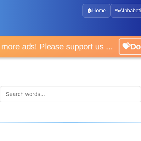
🏠
Home
🔤
Alphabeti
 more ads! Please support us ...
💝D