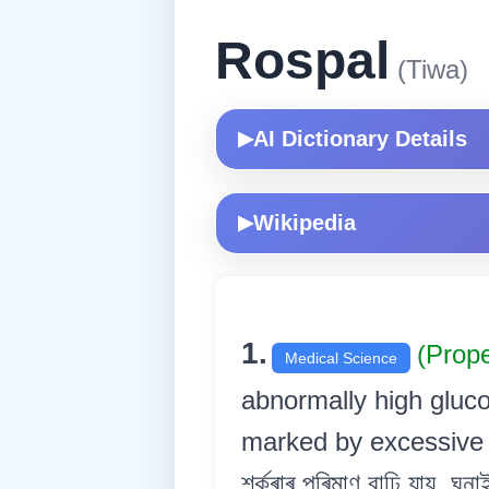
Rospal
(Tiwa)
AI Dictionary Details
▶
Wikipedia
▶
1.
(Prop
Medical Science
abnormally high gluco
marked by excessive uri
শৰ্কৰাৰ পৰিমাণ বাঢ়ি যায়, ঘ