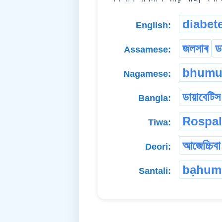
diabet
English:
জলসাৰ
ড
Assamese:
bhumut
Nagamese:
ডায়াবেটিস
Bangla:
Rospal
Tiwa:
আজেচ্চিবা
Deori:
bạhum
Santali: