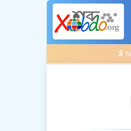
🎗️ No