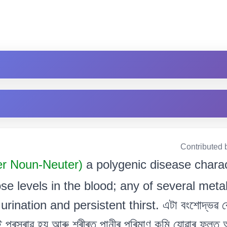
Contributed 
er Noun-Neuter)
a polygenic disease chara
se levels in the blood; any of several meta
nation and persistent thirst. এটা বংশোদ্ভৱ বে
নাই প্ৰস্ৰাৱ হয় আৰু শৰীৰত পানীৰ পৰিমাণ কমি যোৱাৰ ফলত 