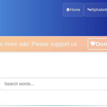
🏠
Home
🔤
Alphabeti
 more ads! Please support us ...
💝D