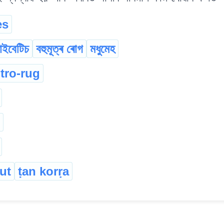
es
াইবেটিচ
বহুমূত্ৰ ৰোগ
মধুমেহ
ro-rug
ut
ṭan korṛa