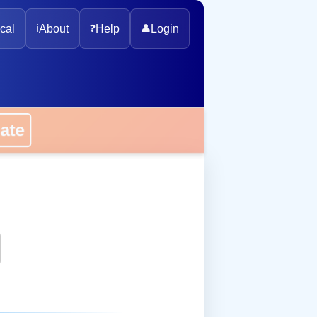
cal
ℹ️
About
❓
Help
👤
Login
onate